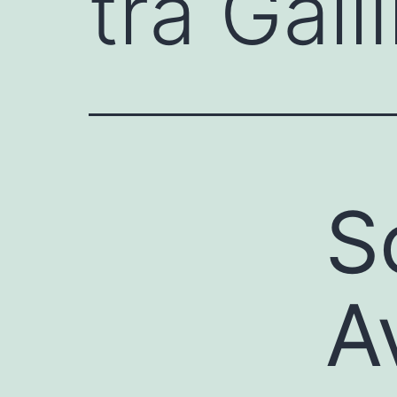
tra Gall
S
A