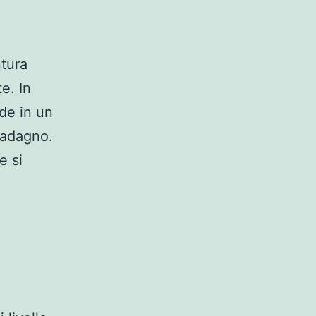
tura
e. In
ide in un
uadagno.
e si