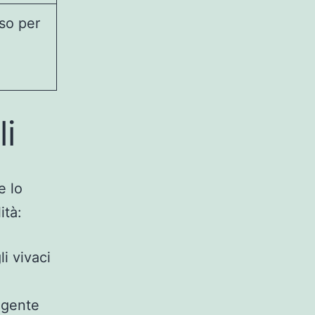
rso per
li
e lo
ità:
li vivaci
lgente