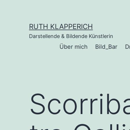
Zum
Inhalt
springen
RUTH KLAPPERICH
Darstellende & Bildende Künstlerin
Über mich
Bild_Bar
D
Scorrib