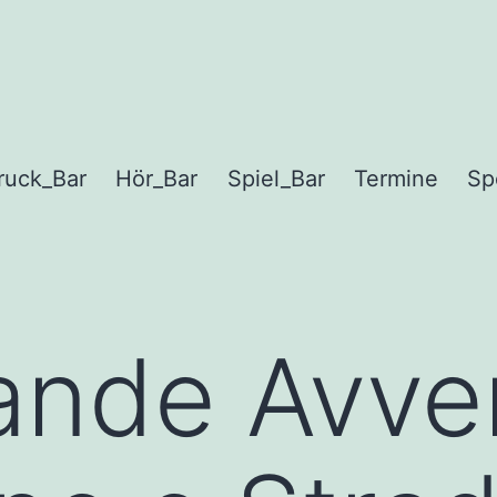
ruck_Bar
Hör_Bar
Spiel_Bar
Termine
Sp
ande Avve