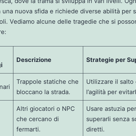
ca, dove la trama si sviluppa in vari livelli. Ogni
 una nuova sfida e richiede diverse abilità per 
coli. Vediamo alcune delle tragedie che si poss
re:
Descrizione
Strategie per Su
i
Trappole statiche che
Utilizzare il salto
nari
bloccano la strada.
l’agilità per evitarl
Altri giocatori o NPC
Usare astuzia pe
che cercano di
superarli senza s
fermarti.
diretti.