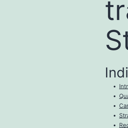
t
S
Ind
Int
Qua
Car
Str
Rec