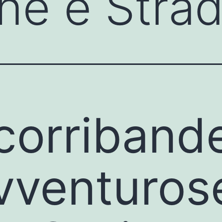
ine e Stra
corriband
vventuros