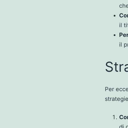
che
Com
il 
Per
il 
Str
Per ecce
strategie
Con
di 