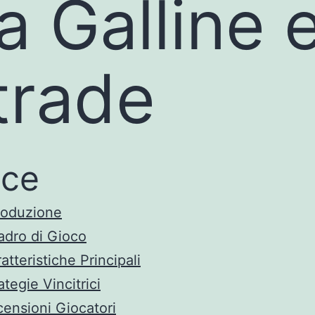
ra Galline 
trade
ice
roduzione
dro di Gioco
atteristiche Principali
ategie Vincitrici
ensioni Giocatori