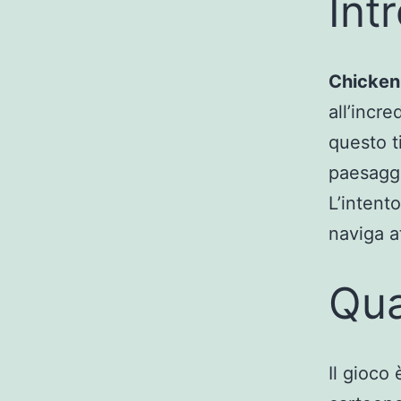
Int
Chicken
all’incre
questo ti
paesaggi
L’intent
naviga a
Qua
Il gioco