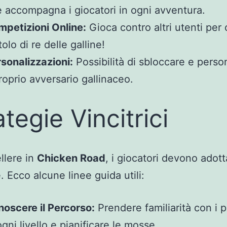
 accompagna i giocatori in ogni avventura.
petizioni Online:
Gioca contro altri utenti per
titolo di re delle galline!
sonalizzazioni:
Possibilità di sbloccare e perso
proprio avversario gallinaceo.
ategie Vincitrici
llere in
Chicken Road
, i giocatori devono adott
. Ecco alcune linee guida utili:
oscere il Percorso:
Prendere familiarità con i p
ogni livello e pianificare le mosse.