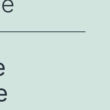
de
e
e