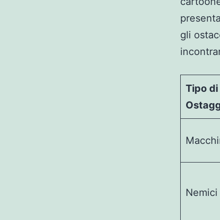
cartoones
presenta
gli osta
incontra
Tipo di
Ostagg
Macchi
Nemici