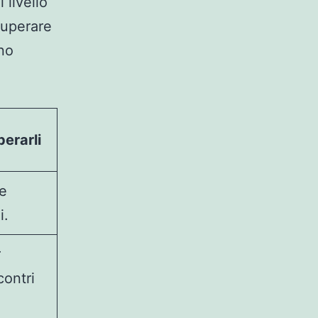
 livello
superare
ono
perarli
 e
i.
r
contri