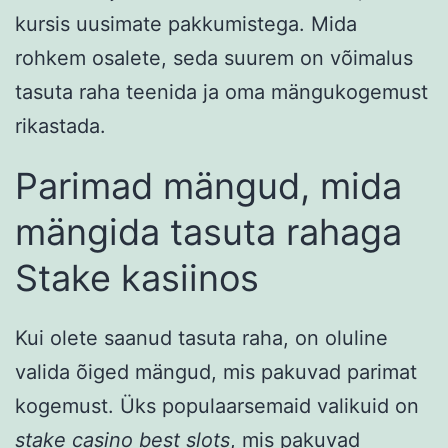
kursis uusimate pakkumistega. Mida
rohkem osalete, seda suurem on võimalus
tasuta raha teenida ja oma mängukogemust
rikastada.
Parimad mängud, mida
mängida tasuta rahaga
Stake kasiinos
Kui olete saanud tasuta raha, on oluline
valida õiged mängud, mis pakuvad parimat
kogemust. Üks populaarsemaid valikuid on
stake casino best slots
, mis pakuvad