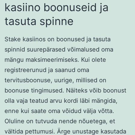
kasiino boonuseid ja
tasuta spinne
Stake kasiinos on boonused ja tasuta
spinnid suurepärased võimalused oma
mängu maksimeerimiseks. Kui olete
registreerunud ja saanud oma
tervitusboonuse, uurige, millised on
boonuse tingimused. Näiteks võib boonust
olla vaja teatud arvu kordi läbi mängida,
enne kui saate oma võidud välja võtta.
Oluline on tutvuda nende nõuetega, et
vältida pettumusi. Ärge unustage kasutada