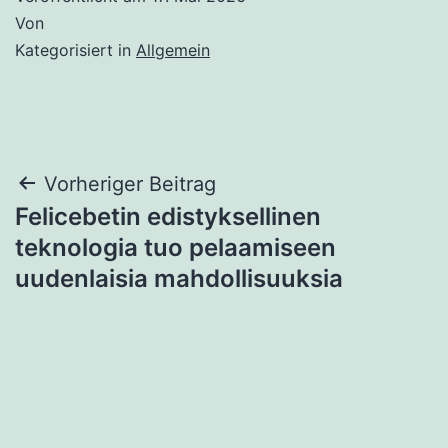
Von
Kategorisiert in
Allgemein
Beitragsnavigation
Vorheriger Beitrag
Felicebetin edistyksellinen
teknologia tuo pelaamiseen
uudenlaisia mahdollisuuksia