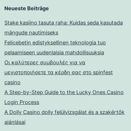
Neueste Beiträge
Stake kasiino tasuta raha: Kuidas seda kasutada
mängude nautimiseks
Felicebetin edistyksellinen teknologia tuo
pelaamiseen uudenlaisia mahdollisuuksia
Οι καλύτερες συμβουλές για να
μεγιστοποιήσετε τα κέρδη σας στο spinfest
casino
A Step-by-Step Guide to the Lucky Ones Casino
Login Process
A Dolly Casino dolly felülvizsgálat és a szakértők
ajánlásai