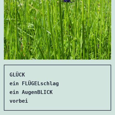
GLÜCK
ein FLÜGELschlag

ein AugenBLICK
vorbei