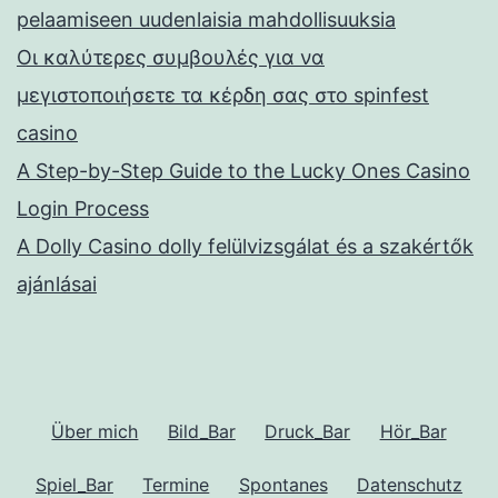
pelaamiseen uudenlaisia mahdollisuuksia
Οι καλύτερες συμβουλές για να
μεγιστοποιήσετε τα κέρδη σας στο spinfest
casino
A Step-by-Step Guide to the Lucky Ones Casino
Login Process
A Dolly Casino dolly felülvizsgálat és a szakértők
ajánlásai
Über mich
Bild_Bar
Druck_Bar
Hör_Bar
Spiel_Bar
Termine
Spontanes
Datenschutz