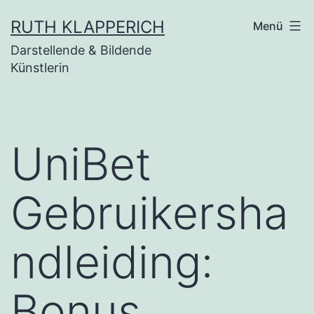
Zum
RUTH KLAPPERICH
Menü
Inhalt
Darstellende & Bildende
springen
Künstlerin
UniBet
Gebruikersha
ndleiding:
Bonus,