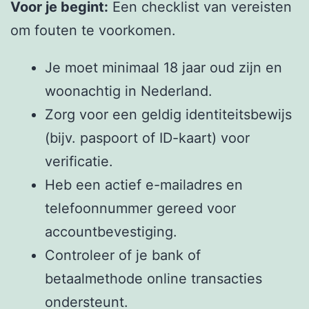
Voor je begint:
Een checklist van vereisten
om fouten te voorkomen.
Je moet minimaal 18 jaar oud zijn en
woonachtig in Nederland.
Zorg voor een geldig identiteitsbewijs
(bijv. paspoort of ID-kaart) voor
verificatie.
Heb een actief e-mailadres en
telefoonnummer gereed voor
accountbevestiging.
Controleer of je bank of
betaalmethode online transacties
ondersteunt.