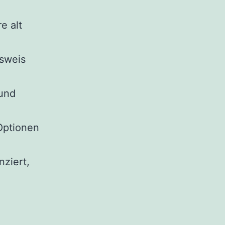
e alt
usweis
 und
Optionen
nziert,