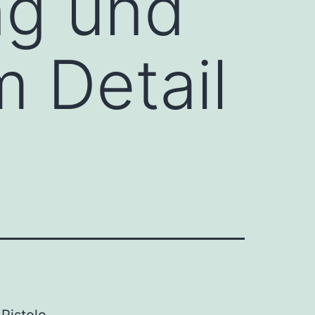
g und
m Detail