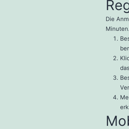
Reg
Die Anme
Minuten.
Bes
ber
Kli
das
Bes
Ver
Mel
erk
Mob