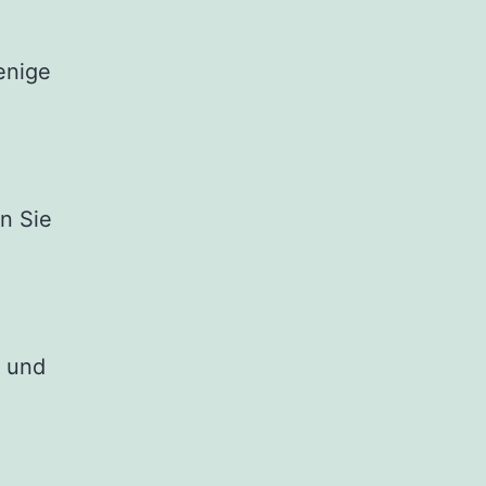
enige
en Sie
n und