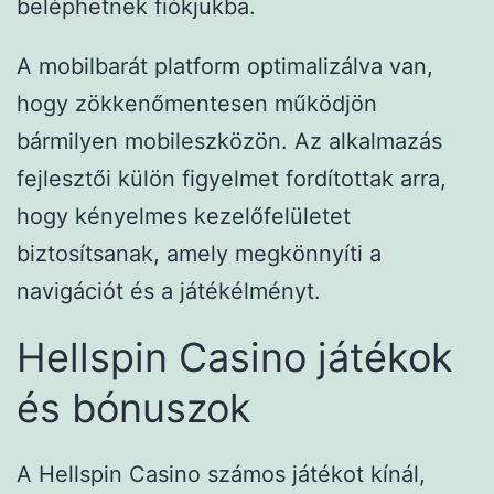
beléphetnek fiókjukba.
A mobilbarát platform optimalizálva van,
hogy zökkenőmentesen működjön
bármilyen mobileszközön. Az alkalmazás
fejlesztői külön figyelmet fordítottak arra,
hogy kényelmes kezelőfelületet
biztosítsanak, amely megkönnyíti a
navigációt és a játékélményt.
Hellspin Casino játékok
és bónuszok
A Hellspin Casino számos játékot kínál,