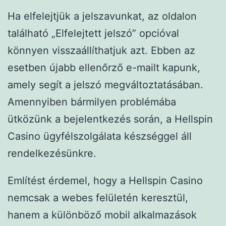
Ha elfelejtjük a jelszavunkat, az oldalon
található „Elfelejtett jelszó” opcióval
könnyen visszaállíthatjuk azt. Ebben az
esetben újabb ellenőrző e-mailt kapunk,
amely segít a jelszó megváltoztatásában.
Amennyiben bármilyen problémába
ütközünk a bejelentkezés során, a Hellspin
Casino ügyfélszolgálata készséggel áll
rendelkezésünkre.
Említést érdemel, hogy a Hellspin Casino
nemcsak a webes felületén keresztül,
hanem a különböző mobil alkalmazások