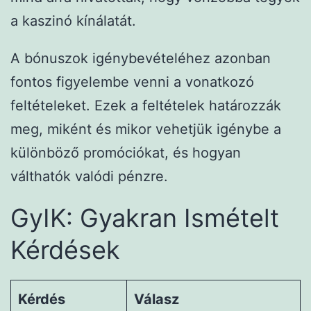
a kaszinó kínálatát.
A bónuszok igénybevételéhez azonban
fontos figyelembe venni a vonatkozó
feltételeket. Ezek a feltételek határozzák
meg, miként és mikor vehetjük igénybe a
különböző promóciókat, és hogyan
válthatók valódi pénzre.
GyIK: Gyakran Ismételt
Kérdések
Kérdés
Válasz