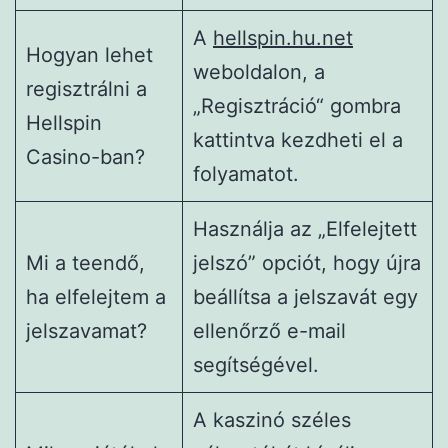
A
hellspin.hu.net
Hogyan lehet
weboldalon, a
regisztrálni a
„Regisztráció“ gombra
Hellspin
kattintva kezdheti el a
Casino-ban?
folyamatot.
Használja az „Elfelejtett
Mi a teendő,
jelszó” opciót, hogy újra
ha elfelejtem a
beállítsa a jelszavát egy
jelszavamat?
ellenőrző e-mail
segítségével.
A kaszinó széles