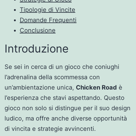
Tipologie di Vincite
Domande Frequenti
Conclusione
Introduzione
Se sei in cerca di un gioco che coniughi
l’adrenalina della scommessa con
un’ambientazione unica,
Chicken Road
è
l’esperienza che stavi aspettando. Questo
gioco non solo si distingue per il suo design
ludico, ma offre anche diverse opportunità
di vincita e strategie avvincenti.