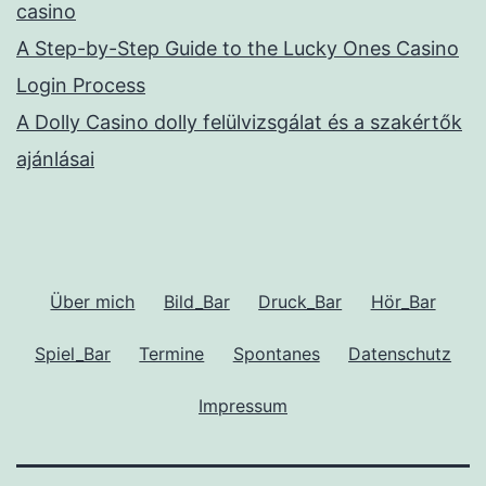
casino
A Step-by-Step Guide to the Lucky Ones Casino
Login Process
A Dolly Casino dolly felülvizsgálat és a szakértők
ajánlásai
Über mich
Bild_Bar
Druck_Bar
Hör_Bar
Spiel_Bar
Termine
Spontanes
Datenschutz
Impressum