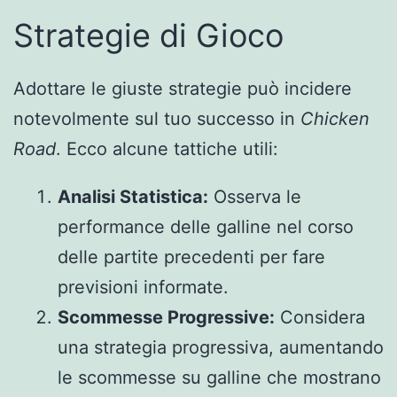
Strategie di Gioco
Adottare le giuste strategie può incidere
notevolmente sul tuo successo in
Chicken
Road
. Ecco alcune tattiche utili:
Analisi Statistica:
Osserva le
performance delle galline nel corso
delle partite precedenti per fare
previsioni informate.
Scommesse Progressive:
Considera
una strategia progressiva, aumentando
le scommesse su galline che mostrano