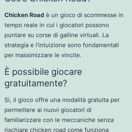
Chicken Road
è un gioco di scommesse in
tempo reale in cui i giocatori possono
puntare su corse di galline virtuali. La
strategia e l’intuizione sono fondamentali
per massimizzare le vincite.
È possibile giocare
gratuitamente?
Sì, il gioco offre una modalità gratuita per
permettere ai nuovi giocatori di
familiarizzare con le meccaniche senza
rischiare
chicken road come funziona