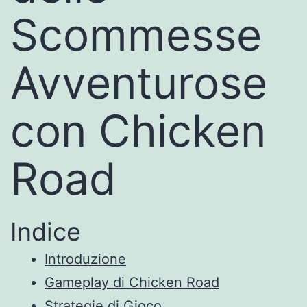
Scommesse
Avventurose
con Chicken
Road
Indice
Introduzione
Gameplay di Chicken Road
Strategie di Gioco