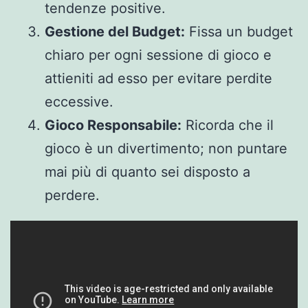
tendenze positive.
Gestione del Budget:
Fissa un budget
chiaro per ogni sessione di gioco e
attieniti ad esso per evitare perdite
eccessive.
Gioco Responsabile:
Ricorda che il
gioco è un divertimento; non puntare
mai più di quanto sei disposto a
perdere.