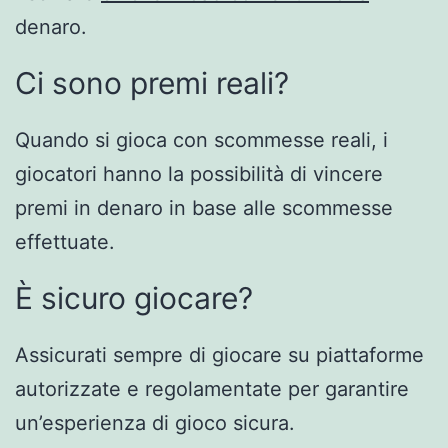
denaro.
Ci sono premi reali?
Quando si gioca con scommesse reali, i
giocatori hanno la possibilità di vincere
premi in denaro in base alle scommesse
effettuate.
È sicuro giocare?
Assicurati sempre di giocare su piattaforme
autorizzate e regolamentate per garantire
un’esperienza di gioco sicura.