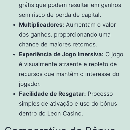
grátis que podem resultar em ganhos
sem risco de perda de capital.
Multiplicadores:
Aumentam o valor
dos ganhos, proporcionando uma
chance de maiores retornos.
Experiência de Jogo Imersiva:
O jogo
é visualmente atraente e repleto de
recursos que mantêm o interesse do
jogador.
Facilidade de Resgatar:
Processo
simples de ativação e uso do bônus
dentro do Leon Casino.