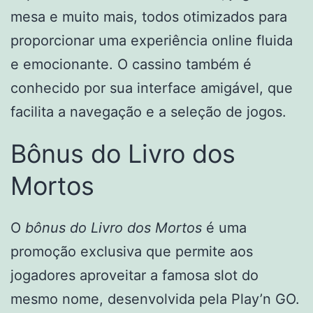
mesa e muito mais, todos otimizados para
proporcionar uma experiência online fluida
e emocionante. O cassino também é
conhecido por sua interface amigável, que
facilita a navegação e a seleção de jogos.
Bônus do Livro dos
Mortos
O
bônus do Livro dos Mortos
é uma
promoção exclusiva que permite aos
jogadores aproveitar a famosa slot do
mesmo nome, desenvolvida pela Play’n GO.