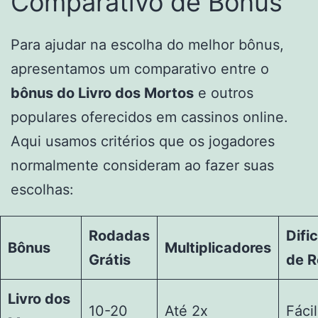
Comparativo de Bônus
Para ajudar na escolha do melhor bônus,
apresentamos um comparativo entre o
bônus do Livro dos Mortos
e outros
populares oferecidos em cassinos online.
Aqui usamos critérios que os jogadores
normalmente consideram ao fazer suas
escolhas:
Rodadas
Difi
Bônus
Multiplicadores
Grátis
de R
Livro dos
10-20
Até 2x
Fácil