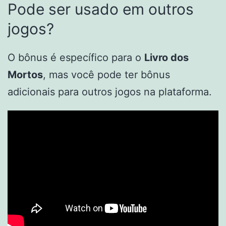
Pode ser usado em outros
jogos?
O bônus é específico para o
Livro dos
Mortos
, mas você pode ter bônus
adicionais para outros jogos na plataforma.