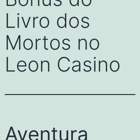
Livro dos
Mortos no
Leon Casino
Aventura