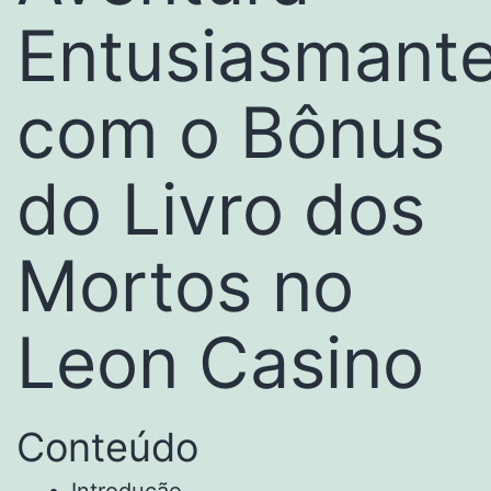
Entusiasmant
com o Bônus
do Livro dos
Mortos no
Leon Casino
Conteúdo