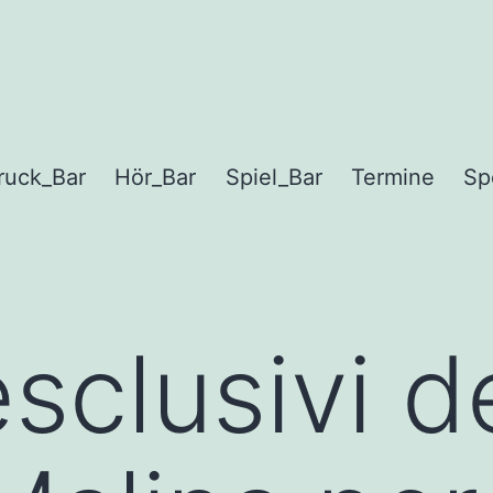
ruck_Bar
Hör_Bar
Spiel_Bar
Termine
Sp
sclusivi d