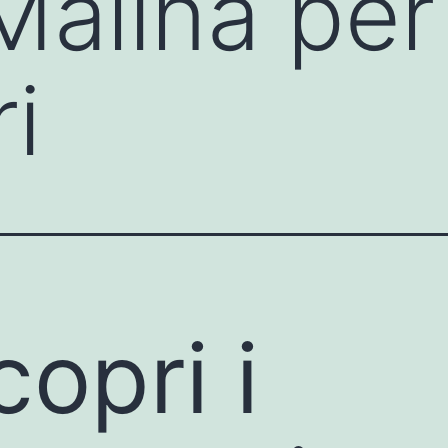
Malina per
i
copri i