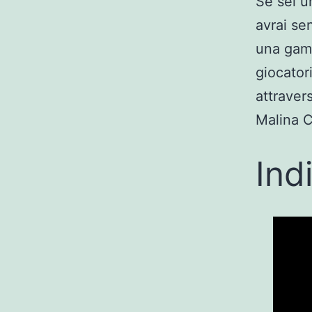
Se sei u
avrai se
una gamm
giocatori
attravers
Malina C
Ind