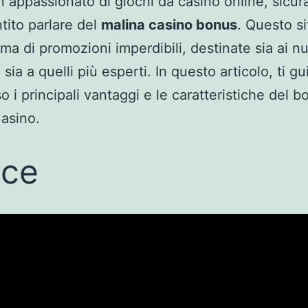
n appassionato di giochi da casinò online, sicu
ntito parlare del
malina casino bonus
. Questo si
a di promozioni imperdibili, destinate sia ai n
 sia a quelli più esperti. In questo articolo, ti 
o i principali vantaggi e le caratteristiche del b
asino.
ice