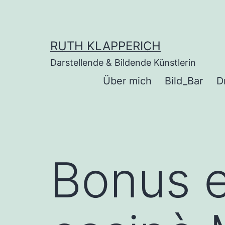
Zum
Inhalt
springen
RUTH KLAPPERICH
Darstellende & Bildende Künstlerin
Über mich
Bild_Bar
D
Bonus e