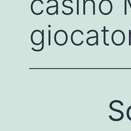
casinò 
giocator
S