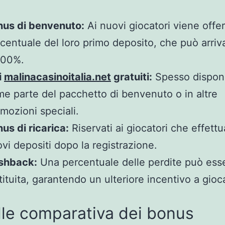
nus di benvenuto:
Ai nuovi giocatori viene offe
centuale del loro primo deposito, che può arriv
100%.
i
malinacasinoitalia.net
gratuiti:
Spesso disponi
e parte del pacchetto di benvenuto o in altre
mozioni speciali.
us di ricarica:
Riservati ai giocatori che effett
vi depositi dopo la registrazione.
shback:
Una percentuale delle perdite può ess
tituita, garantendo un ulteriore incentivo a gioc
le comparativa dei bonus