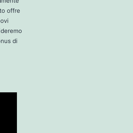
ramente
to offre
uovi
guideremo
onus di