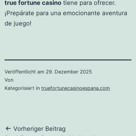
true fortune casino
tiene para ofrecer.
¡Prepárate para una emocionante aventura
de juego!
Veröffentlicht am
29. Dezember 2025
Von
Kategorisiert in
truefortunecasinoespana.com
Beitragsnavigation
Vorheriger Beitrag