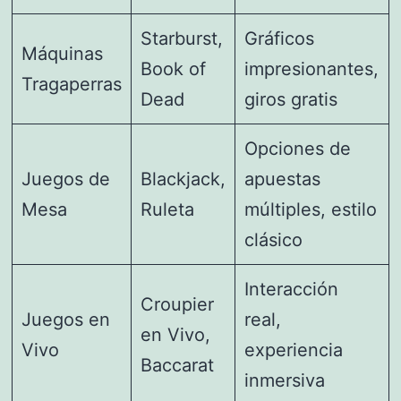
Starburst,
Gráficos
Máquinas
Book of
impresionantes,
Tragaperras
Dead
giros gratis
Opciones de
Juegos de
Blackjack,
apuestas
Mesa
Ruleta
múltiples, estilo
clásico
Interacción
Croupier
Juegos en
real,
en Vivo,
Vivo
experiencia
Baccarat
inmersiva