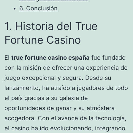
6. Conclusión
1. Historia del True
Fortune Casino
El
true fortune casino españa
fue fundado
con la misión de ofrecer una experiencia de
juego excepcional y segura. Desde su
lanzamiento, ha atraído a jugadores de todo
el país gracias a su galaxia de
oportunidades de ganar y su atmósfera
acogedora. Con el avance de la tecnología,
el casino ha ido evolucionando, integrando