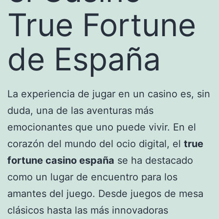
True Fortune
de España
La experiencia de jugar en un casino es, sin
duda, una de las aventuras más
emocionantes que uno puede vivir. En el
corazón del mundo del ocio digital, el
true
fortune casino españa
se ha destacado
como un lugar de encuentro para los
amantes del juego. Desde juegos de mesa
clásicos hasta las más innovadoras