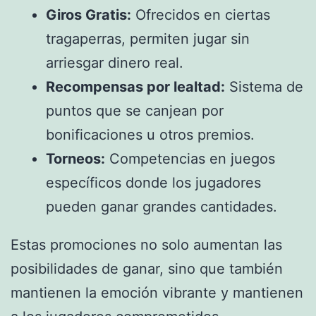
Giros Gratis:
Ofrecidos en ciertas
tragaperras, permiten jugar sin
arriesgar dinero real.
Recompensas por lealtad:
Sistema de
puntos que se canjean por
bonificaciones u otros premios.
Torneos:
Competencias en juegos
específicos donde los jugadores
pueden ganar grandes cantidades.
Estas promociones no solo aumentan las
posibilidades de ganar, sino que también
mantienen la emoción vibrante y mantienen