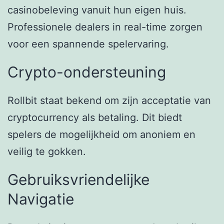
casinobeleving vanuit hun eigen huis.
Professionele dealers in real-time zorgen
voor een spannende spelervaring.
Crypto-ondersteuning
Rollbit staat bekend om zijn acceptatie van
cryptocurrency als betaling. Dit biedt
spelers de mogelijkheid om anoniem en
veilig te gokken.
Gebruiksvriendelijke
Navigatie