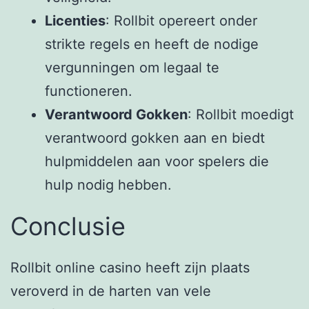
Licenties
: Rollbit opereert onder
strikte regels en heeft de nodige
vergunningen om legaal te
functioneren.
Verantwoord Gokken
: Rollbit moedigt
verantwoord gokken aan en biedt
hulpmiddelen aan voor spelers die
hulp nodig hebben.
Conclusie
Rollbit online casino heeft zijn plaats
veroverd in de harten van vele