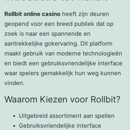
Rollbit online casino
heeft zijn deuren
geopend voor een breed publiek dat op
zoek is naar een spannende en
aantrekkelijke gokervaring. Dit platform
maakt gebruik van moderne technologieën
en biedt een gebruiksvriendelijke interface
waar spelers gemakkelijk hun weg kunnen
vinden.
Waarom Kiezen voor Rollbit?
Uitgebreid assortiment aan spellen
Gebruiksvriendelijke interface