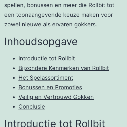
spellen, bonussen en meer die Rollbit tot
een toonaangevende keuze maken voor
zowel nieuwe als ervaren gokkers.
Inhoudsopgave
Introductie tot Rollbit
Bijzondere Kenmerken van Rollbit
Het Spelassortiment
Bonussen en Promoties
Veilig en Vertrouwd Gokken
Conclusie
Introductie tot Rollbit