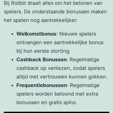
Bij Rollbit draait alles om het belonen van
spelers. De onderstaande bonussen maken
het spelen nog aantrekkelijker:
Welkomstbonus
: Nieuwe spelers
ontvangen een aantrekkelijke bonus
bij hun eerste storting.
Cashback Bonussen
: Regelmatige
cashback op verliezen, zodat spelers
altijd met vertrouwen kunnen gokken.
Frequentiebonussen
: Regelmatige
spelers worden beloond met extra
bonussen en gratis spins.