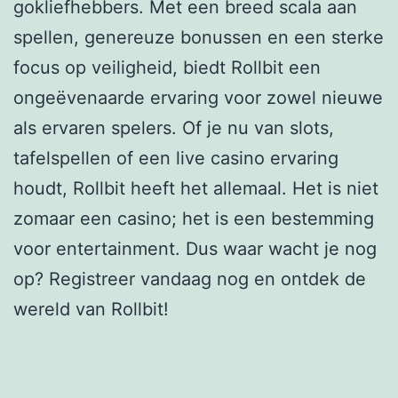
gokliefhebbers. Met een breed scala aan
spellen, genereuze bonussen en een sterke
focus op veiligheid, biedt Rollbit een
ongeëvenaarde ervaring voor zowel nieuwe
als ervaren spelers. Of je nu van slots,
tafelspellen of een live casino ervaring
houdt, Rollbit heeft het allemaal. Het is niet
zomaar een casino; het is een bestemming
voor entertainment. Dus waar wacht je nog
op? Registreer vandaag nog en ontdek de
wereld van Rollbit!