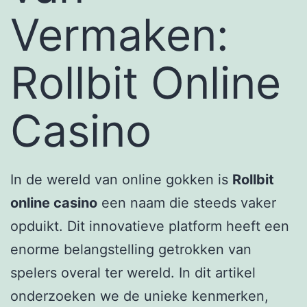
Vermaken:
Rollbit Online
Casino
In de wereld van online gokken is
Rollbit
online casino
een naam die steeds vaker
opduikt. Dit innovatieve platform heeft een
enorme belangstelling getrokken van
spelers overal ter wereld. In dit artikel
onderzoeken we de unieke kenmerken,