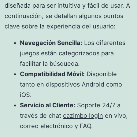
diseñada para ser intuitiva y fácil de usar. A
continuación, se detallan algunos puntos
clave sobre la experiencia del usuario:
Navegación Sencilla:
Los diferentes
juegos están categorizados para
facilitar la búsqueda.
Compatibilidad Móvil:
Disponible
tanto en dispositivos Android como
iOS.
Servicio al Cliente:
Soporte 24/7 a
través de chat
cazimbo login
en vivo,
correo electrónico y FAQ.