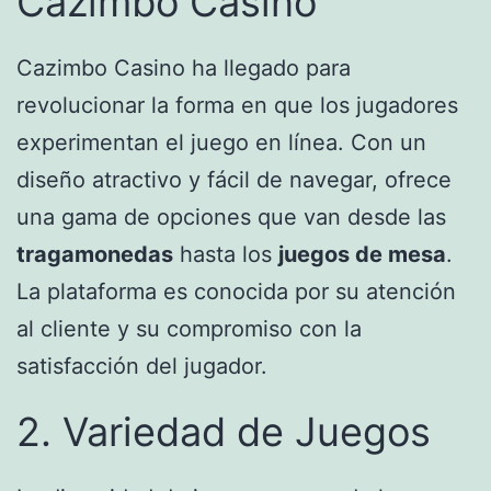
Cazimbo Casino
Cazimbo Casino ha llegado para
revolucionar la forma en que los jugadores
experimentan el juego en línea. Con un
diseño atractivo y fácil de navegar, ofrece
una gama de opciones que van desde las
tragamonedas
hasta los
juegos de mesa
.
La plataforma es conocida por su atención
al cliente y su compromiso con la
satisfacción del jugador.
2. Variedad de Juegos