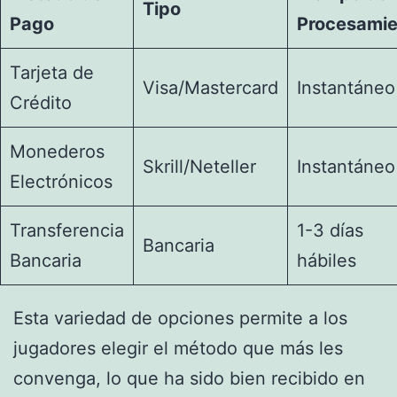
Tipo
Pago
Procesamie
Tarjeta de
Visa/Mastercard
Instantáneo
Crédito
Monederos
Skrill/Neteller
Instantáneo
Electrónicos
Transferencia
1-3 días
Bancaria
Bancaria
hábiles
Esta variedad de opciones permite a los
jugadores elegir el método que más les
convenga, lo que ha sido bien recibido en