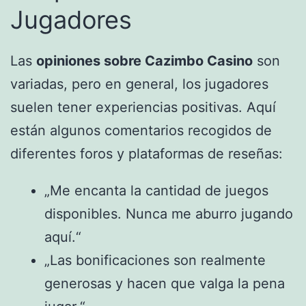
Jugadores
Las
opiniones sobre Cazimbo Casino
son
variadas, pero en general, los jugadores
suelen tener experiencias positivas. Aquí
están algunos comentarios recogidos de
diferentes foros y plataformas de reseñas:
„Me encanta la cantidad de juegos
disponibles. Nunca me aburro jugando
aquí.“
„Las bonificaciones son realmente
generosas y hacen que valga la pena