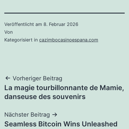
Veröffentlicht am
8. Februar 2026
Von
Kategorisiert in
cazimbocasinoespana.com
Beitragsnavigation
Vorheriger Beitrag
La magie tourbillonnante de Mamie,
danseuse des souvenirs
Nächster Beitrag
Seamless Bitcoin Wins Unleashed