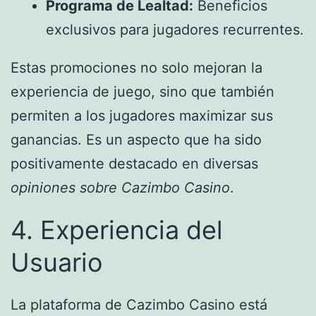
Programa de Lealtad:
Beneficios
exclusivos para jugadores recurrentes.
Estas promociones no solo mejoran la
experiencia de juego, sino que también
permiten a los jugadores maximizar sus
ganancias. Es un aspecto que ha sido
positivamente destacado en diversas
opiniones sobre Cazimbo Casino
.
4. Experiencia del
Usuario
La plataforma de Cazimbo Casino está