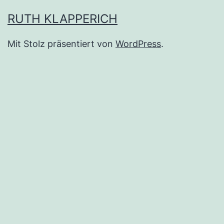
RUTH KLAPPERICH
Mit Stolz präsentiert von
WordPress
.