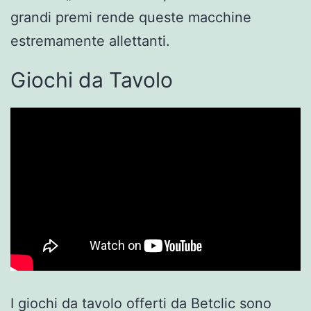
grandi premi rende queste macchine
estremamente allettanti.
Giochi da Tavolo
I giochi da tavolo offerti da Betclic sono