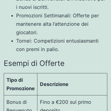
i nuovi iscritti.
Promozioni Settimanali: Offerte per
mantenere alta l’attenzione dei
giocatori.
Tornei: Competizioni entusiasmanti
con premi in palio.
Esempi di Offerte
Tipo di
Descrizione
Promozione
Bonus di
Fino a €200 sul primo
Benvenuto
deposito.