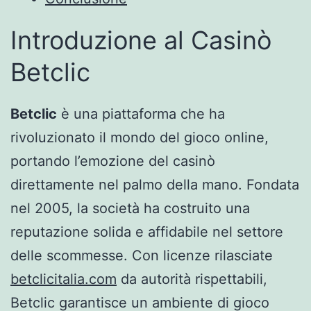
Introduzione al Casinò
Betclic
Betclic
è una piattaforma che ha
rivoluzionato il mondo del gioco online,
portando l’emozione del casinò
direttamente nel palmo della mano. Fondata
nel 2005, la società ha costruito una
reputazione solida e affidabile nel settore
delle scommesse. Con licenze rilasciate
betclicitalia.com
da autorità rispettabili,
Betclic garantisce un ambiente di gioco