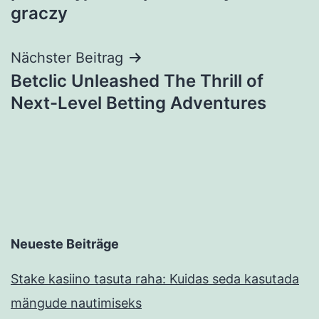
graczy
Nächster Beitrag
Betclic Unleashed The Thrill of
Next-Level Betting Adventures
Neueste Beiträge
Stake kasiino tasuta raha: Kuidas seda kasutada
mängude nautimiseks