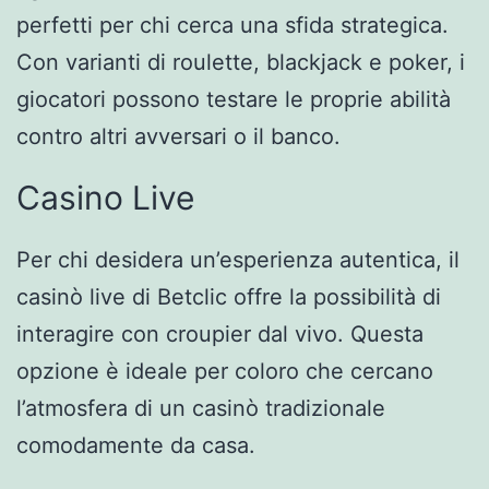
perfetti per chi cerca una sfida strategica.
Con varianti di roulette, blackjack e poker, i
giocatori possono testare le proprie abilità
contro altri avversari o il banco.
Casino Live
Per chi desidera un’esperienza autentica, il
casinò live di Betclic offre la possibilità di
interagire con croupier dal vivo. Questa
opzione è ideale per coloro che cercano
l’atmosfera di un casinò tradizionale
comodamente da casa.