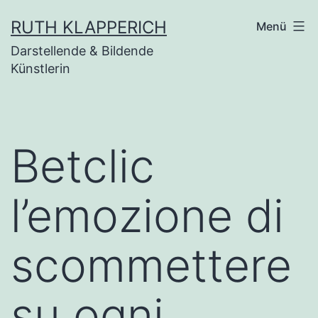
Zum
RUTH KLAPPERICH
Menü
Inhalt
Darstellende & Bildende
springen
Künstlerin
Betclic
l’emozione di
scommettere
su ogni