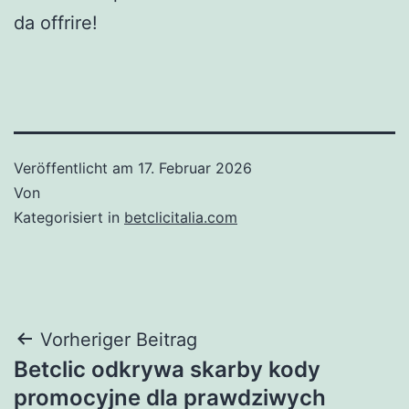
da offrire!
Veröffentlicht am
17. Februar 2026
Von
Kategorisiert in
betclicitalia.com
Beitragsnavigation
Vorheriger Beitrag
Betclic odkrywa skarby kody
promocyjne dla prawdziwych