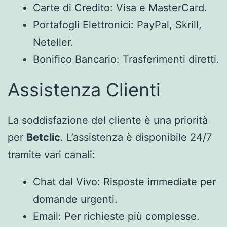
Carte di Credito: Visa e MasterCard.
Portafogli Elettronici: PayPal, Skrill,
Neteller.
Bonifico Bancario: Trasferimenti diretti.
Assistenza Clienti
La soddisfazione del cliente è una priorità
per
Betclic
. L’assistenza è disponibile 24/7
tramite vari canali:
Chat dal Vivo: Risposte immediate per
domande urgenti.
Email: Per richieste più complesse.