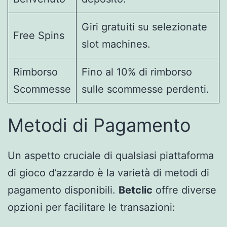
Giri gratuiti su selezionate
Free Spins
slot machines.
Rimborso
Fino al 10% di rimborso
Scommesse
sulle scommesse perdenti.
Metodi di Pagamento
Un aspetto cruciale di qualsiasi piattaforma
di gioco d’azzardo è la varietà di metodi di
pagamento disponibili.
Betclic
offre diverse
opzioni per facilitare le transazioni: