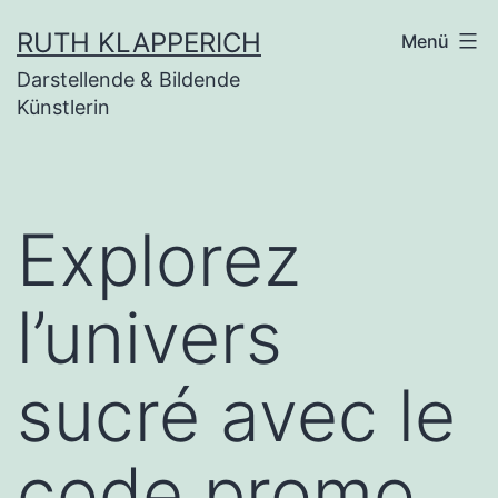
Zum
RUTH KLAPPERICH
Menü
Inhalt
Darstellende & Bildende
springen
Künstlerin
Explorez
l’univers
sucré avec le
code promo