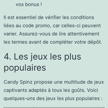
vos bonus !
Il est essentiel de vérifier les conditions
liées au code promo, car celles-ci peuvent
varier. Assurez-vous de lire attentivement
les termes avant de compléter votre dépôt.
4. Les jeux les plus
populaires
Candy Spinz propose une multitude de jeux
captivants adaptés à tous les goûts. Voici
quelques-uns des jeux les plus populaires :