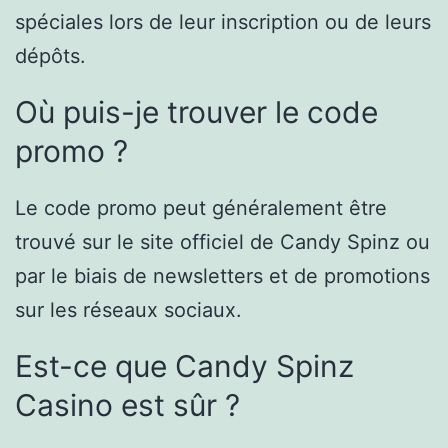
spéciales lors de leur inscription ou de leurs
dépôts.
Où puis-je trouver le code
promo ?
Le code promo peut généralement être
trouvé sur le site officiel de Candy Spinz ou
par le biais de newsletters et de promotions
sur les réseaux sociaux.
Est-ce que Candy Spinz
Casino est sûr ?