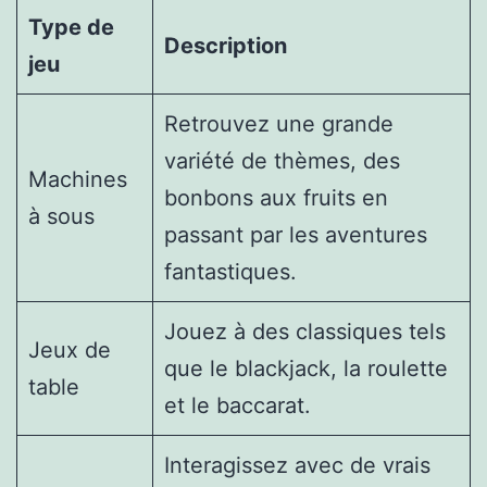
Type de
Description
jeu
Retrouvez une grande
variété de thèmes, des
Machines
bonbons aux fruits en
à sous
passant par les aventures
fantastiques.
Jouez à des classiques tels
Jeux de
que le blackjack, la roulette
table
et le baccarat.
Interagissez avec de vrais