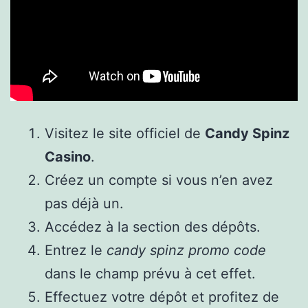
Visitez le site officiel de
Candy Spinz
Casino
.
Créez un compte si vous n’en avez
pas déjà un.
Accédez à la section des dépôts.
Entrez le
candy spinz promo code
dans le champ prévu à cet effet.
Effectuez votre dépôt et profitez de