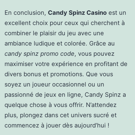
En conclusion,
Candy Spinz Casino
est un
excellent choix pour ceux qui cherchent à
combiner le plaisir du jeu avec une
ambiance ludique et colorée. Grâce au
candy spinz promo code
, vous pouvez
maximiser votre expérience en profitant de
divers bonus et promotions. Que vous
soyez un joueur occasionnel ou un
passionné de jeux en ligne, Candy Spinz a
quelque chose à vous offrir. N’attendez
plus, plongez dans cet univers sucré et
commencez à jouer dès aujourd’hui !