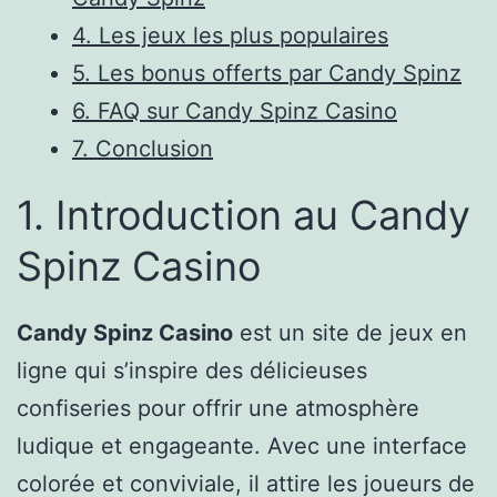
4. Les jeux les plus populaires
5. Les bonus offerts par Candy Spinz
6. FAQ sur Candy Spinz Casino
7. Conclusion
1. Introduction au Candy
Spinz Casino
Candy Spinz Casino
est un site de jeux en
ligne qui s’inspire des délicieuses
confiseries pour offrir une atmosphère
ludique et engageante. Avec une interface
colorée et conviviale, il attire les joueurs de