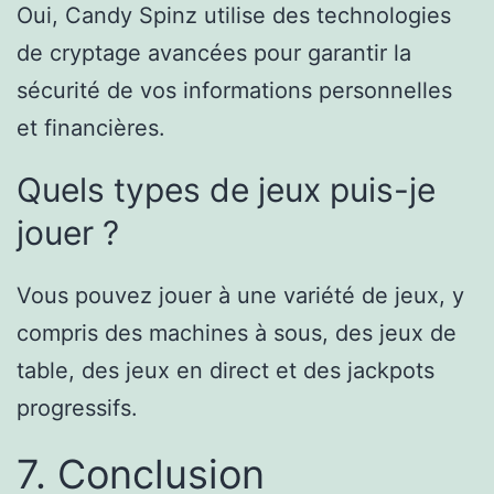
Oui, Candy Spinz utilise des technologies
de cryptage avancées pour garantir la
sécurité de vos informations personnelles
et financières.
Quels types de jeux puis-je
jouer ?
Vous pouvez jouer à une variété de jeux, y
compris des machines à sous, des jeux de
table, des jeux en direct et des jackpots
progressifs.
7. Conclusion