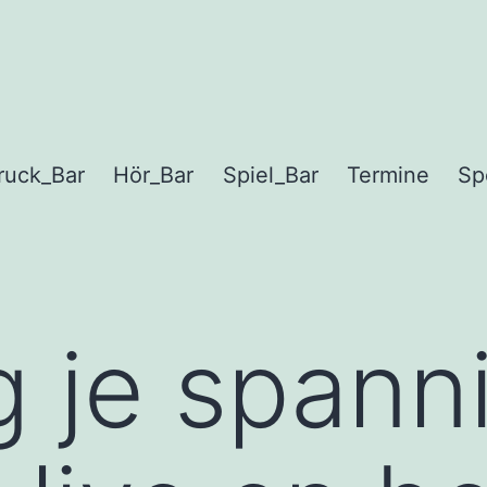
ruck_Bar
Hör_Bar
Spiel_Bar
Termine
Sp
 je spann