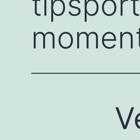
tipsport
moment
V