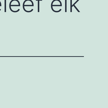
leef elk