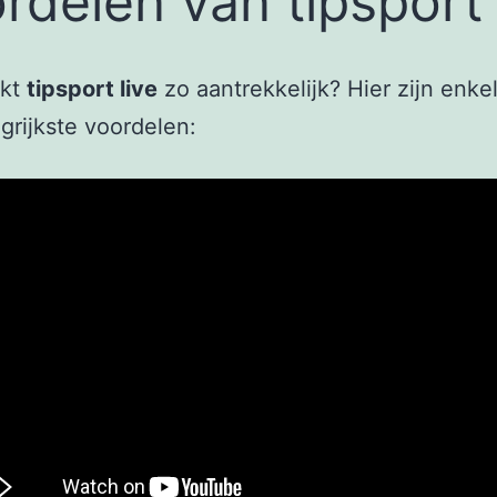
rdelen van tipsport 
akt
tipsport live
zo aantrekkelijk? Hier zijn enke
grijkste voordelen: