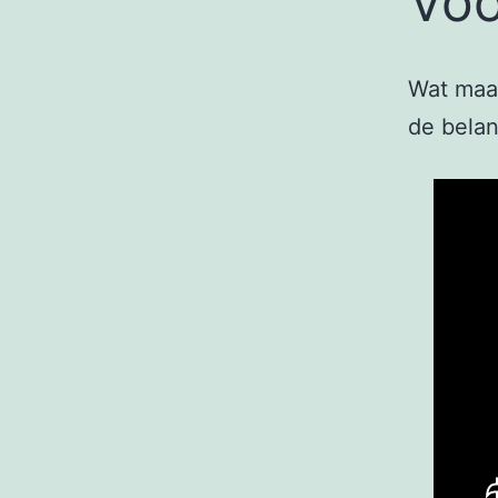
Voo
Wat ma
de belan