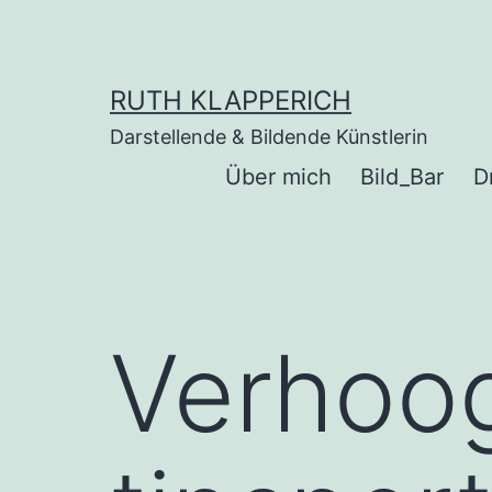
Zum
Inhalt
springen
RUTH KLAPPERICH
Darstellende & Bildende Künstlerin
Über mich
Bild_Bar
D
Verhoog