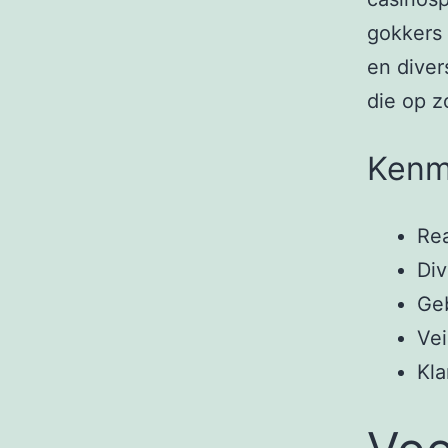
gokkers 
en diver
die op z
Kenm
Re
Di
Geb
Vei
Kla