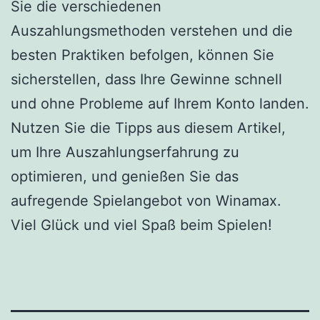
Sie die verschiedenen
Auszahlungsmethoden verstehen und die
besten Praktiken befolgen, können Sie
sicherstellen, dass Ihre Gewinne schnell
und ohne Probleme auf Ihrem Konto landen.
Nutzen Sie die Tipps aus diesem Artikel,
um Ihre Auszahlungserfahrung zu
optimieren, und genießen Sie das
aufregende Spielangebot von Winamax.
Viel Glück und viel Spaß beim Spielen!