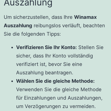
Auszahlung
Um sicherzustellen, dass Ihre
Winamax
Auszahlung
reibungslos verläuft, beachten
Sie die folgenden Tipps:
Verifizieren Sie Ihr Konto:
Stellen Sie
sicher, dass Ihr Konto vollständig
verifiziert ist, bevor Sie eine
Auszahlung beantragen.
Wählen Sie die gleiche Methode:
Verwenden Sie die gleiche Methode
für Einzahlungen und Auszahlungen,
um Verzögerungen zu vermeiden.