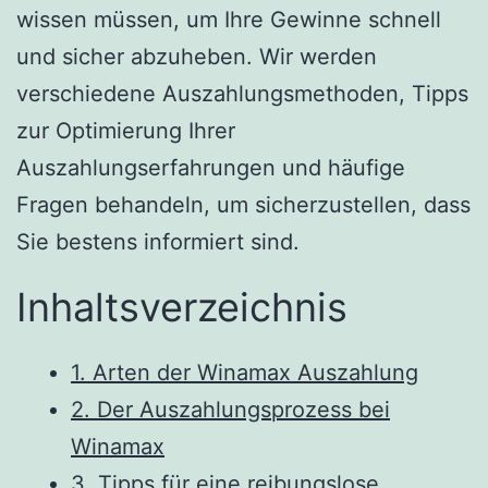
wissen müssen, um Ihre Gewinne schnell
und sicher abzuheben. Wir werden
verschiedene Auszahlungsmethoden, Tipps
zur Optimierung Ihrer
Auszahlungserfahrungen und häufige
Fragen behandeln, um sicherzustellen, dass
Sie bestens informiert sind.
Inhaltsverzeichnis
1. Arten der Winamax Auszahlung
2. Der Auszahlungsprozess bei
Winamax
3. Tipps für eine reibungslose