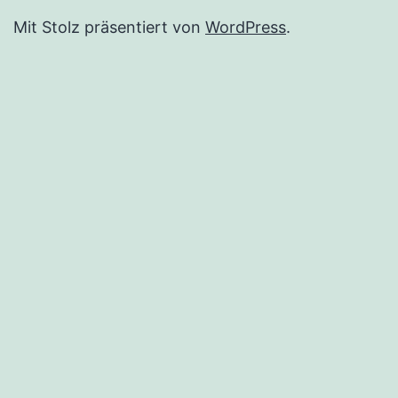
Mit Stolz präsentiert von
WordPress
.