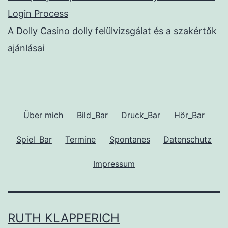
Login Process
A Dolly Casino dolly felülvizsgálat és a szakértők
ajánlásai
Über mich
Bild_Bar
Druck_Bar
Hör_Bar
Spiel_Bar
Termine
Spontanes
Datenschutz
Impressum
RUTH KLAPPERICH