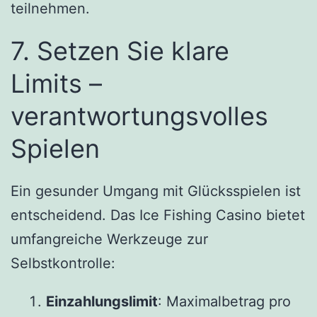
teilnehmen.
7. Setzen Sie klare
Limits –
verantwortungsvolles
Spielen
Ein gesunder Umgang mit Glücksspielen ist
entscheidend. Das Ice Fishing Casino bietet
umfangreiche Werkzeuge zur
Selbstkontrolle:
Einzahlungslimit
: Maximalbetrag pro