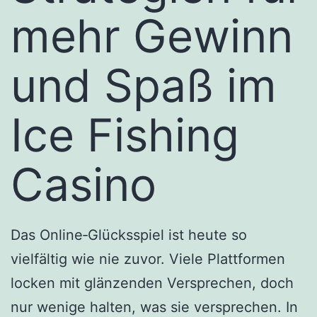
mehr Gewinn
und Spaß im
Ice Fishing
Casino
Das Online‑Glücksspiel ist heute so
vielfältig wie nie zuvor. Viele Plattformen
locken mit glänzenden Versprechen, doch
nur wenige halten, was sie versprechen. In