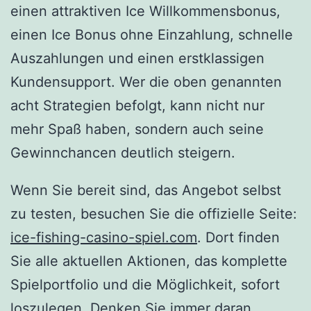
einen attraktiven Ice Willkommensbonus,
einen Ice Bonus ohne Einzahlung, schnelle
Auszahlungen und einen erstklassigen
Kundensupport. Wer die oben genannten
acht Strategien befolgt, kann nicht nur
mehr Spaß haben, sondern auch seine
Gewinnchancen deutlich steigern.
Wenn Sie bereit sind, das Angebot selbst
zu testen, besuchen Sie die offizielle Seite:
ice-fishing-casino-spiel.com
. Dort finden
Sie alle aktuellen Aktionen, das komplette
Spielportfolio und die Möglichkeit, sofort
loszulegen. Denken Sie immer daran,