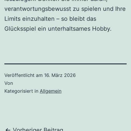
verantwortungsbewusst zu spielen und Ihre
Limits einzuhalten – so bleibt das
Glücksspiel ein unterhaltsames Hobby.
Veröffentlicht am
16. März 2026
Von
Kategorisiert in
Allgemein
Vorheriger Beitrag