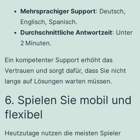
Mehrsprachiger Support
: Deutsch,
Englisch, Spanisch.
Durchschnittliche Antwortzeit
: Unter
2 Minuten.
Ein kompetenter Support erhöht das
Vertrauen und sorgt dafür, dass Sie nicht
lange auf Lösungen warten müssen.
6. Spielen Sie mobil und
flexibel
Heutzutage nutzen die meisten Spieler