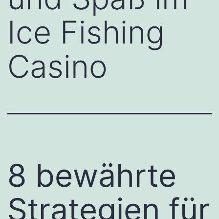
Ice Fishing
Casino
8 bewährte
Strategien für