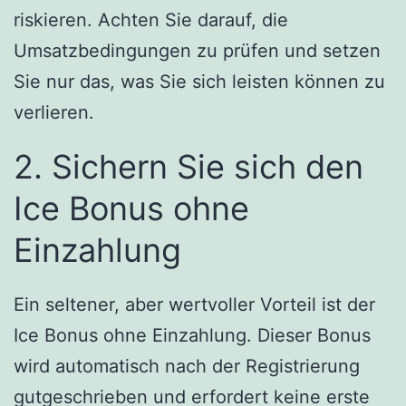
riskieren. Achten Sie darauf, die
Umsatzbedingungen zu prüfen und setzen
Sie nur das, was Sie sich leisten können zu
verlieren.
2. Sichern Sie sich den
Ice Bonus ohne
Einzahlung
Ein seltener, aber wertvoller Vorteil ist der
Ice Bonus ohne Einzahlung. Dieser Bonus
wird automatisch nach der Registrierung
gutgeschrieben und erfordert keine erste