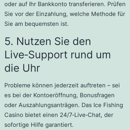
oder auf Ihr Bankkonto transferieren. Prüfen
Sie vor der Einzahlung, welche Methode für
Sie am bequemsten ist.
5. Nutzen Sie den
Live‑Support rund um
die Uhr
Probleme können jederzeit auftreten – sei
es bei der Kontoeröffnung, Bonusfragen
oder Auszahlungsanträgen. Das Ice Fishing
Casino bietet einen 24/7‑Live‑Chat, der
sofortige Hilfe garantiert.