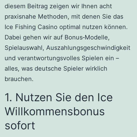
diesem Beitrag zeigen wir Ihnen acht
praxisnahe Methoden, mit denen Sie das
Ice Fishing Casino optimal nutzen können.
Dabei gehen wir auf Bonus‑Modelle,
Spielauswahl, Auszahlungsgeschwindigkeit
und verantwortungsvolles Spielen ein –
alles, was deutsche Spieler wirklich
brauchen.
1. Nutzen Sie den Ice
Willkommensbonus
sofort