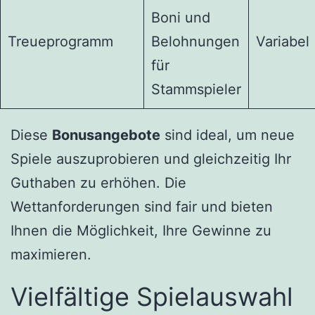
Boni und
Treueprogramm
Belohnungen
Variabel
für
Stammspieler
Diese
Bonusangebote
sind ideal, um neue
Spiele auszuprobieren und gleichzeitig Ihr
Guthaben zu erhöhen. Die
Wettanforderungen sind fair und bieten
Ihnen die Möglichkeit, Ihre Gewinne zu
maximieren.
Vielfältige Spielauswahl