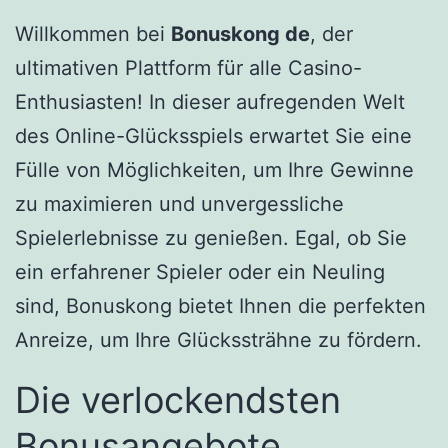
Willkommen bei
Bonuskong de
, der
ultimativen Plattform für alle Casino-
Enthusiasten! In dieser aufregenden Welt
des Online-Glücksspiels erwartet Sie eine
Fülle von Möglichkeiten, um Ihre Gewinne
zu maximieren und unvergessliche
Spielerlebnisse zu genießen. Egal, ob Sie
ein erfahrener Spieler oder ein Neuling
sind, Bonuskong bietet Ihnen die perfekten
Anreize, um Ihre Glückssträhne zu fördern.
Die verlockendsten
Bonusangebote