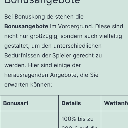
Bei Bonuskong de stehen die
Bonusangebote
im Vordergrund. Diese sind
nicht nur großzügig, sondern auch vielfältig
gestaltet, um den unterschiedlichen
Bedürfnissen der Spieler gerecht zu
werden. Hier sind einige der
herausragenden Angebote, die Sie
erwarten können:
Bonusart
Details
Wettanf
100% bis zu