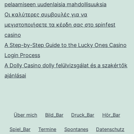
pelaamiseen uudenlaisia mahdollisuuksia
Οι καλύτερες συμβουλές για να
μεγιστοποιήσετε τα κέρδη σας στο spinfest
casino
A Step-by-Step Guide to the Lucky Ones Casino
Login Process
A Dolly Casino dolly felülvizsgálat és a szakértők
ajánlásai
Über mich
Bild_Bar
Druck_Bar
Hör_Bar
Spiel_Bar
Termine
Spontanes
Datenschutz