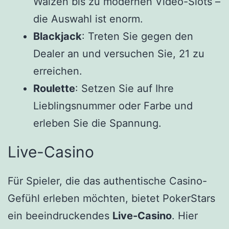
Walzen bis zu modernen Video-Slots –
die Auswahl ist enorm.
Blackjack
: Treten Sie gegen den
Dealer an und versuchen Sie, 21 zu
erreichen.
Roulette
: Setzen Sie auf Ihre
Lieblingsnummer oder Farbe und
erleben Sie die Spannung.
Live-Casino
Für Spieler, die das authentische Casino-
Gefühl erleben möchten, bietet PokerStars
ein beeindruckendes
Live-Casino
. Hier