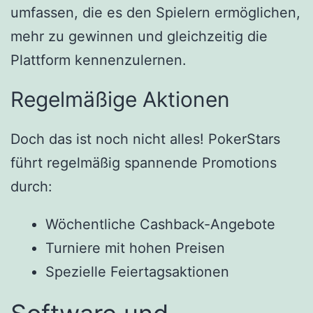
umfassen, die es den Spielern ermöglichen,
mehr zu gewinnen und gleichzeitig die
Plattform kennenzulernen.
Regelmäßige Aktionen
Doch das ist noch nicht alles! PokerStars
führt regelmäßig spannende Promotions
durch:
Wöchentliche Cashback-Angebote
Turniere mit hohen Preisen
Spezielle Feiertagsaktionen