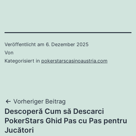
Veröffentlicht am
6. Dezember 2025
Von
Kategorisiert in
pokerstarscasinoaustria.com
Beitragsnavigation
Vorheriger Beitrag
Descoperă Cum să Descarci
PokerStars Ghid Pas cu Pas pentru
Jucători