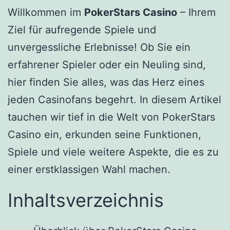
Willkommen im
PokerStars Casino
– Ihrem
Ziel für aufregende Spiele und
unvergessliche Erlebnisse! Ob Sie ein
erfahrener Spieler oder ein Neuling sind,
hier finden Sie alles, was das Herz eines
jeden Casinofans begehrt. In diesem Artikel
tauchen wir tief in die Welt von PokerStars
Casino ein, erkunden seine Funktionen,
Spiele und viele weitere Aspekte, die es zu
einer erstklassigen Wahl machen.
Inhaltsverzeichnis