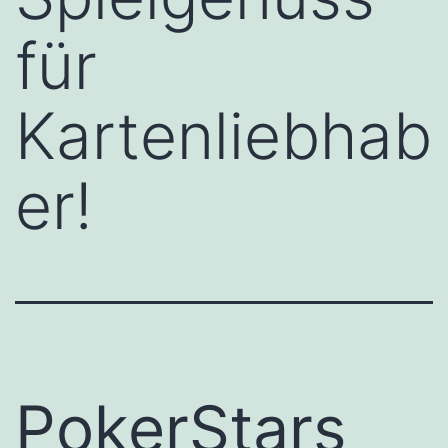
für
Kartenliebhab
er!
PokerStars