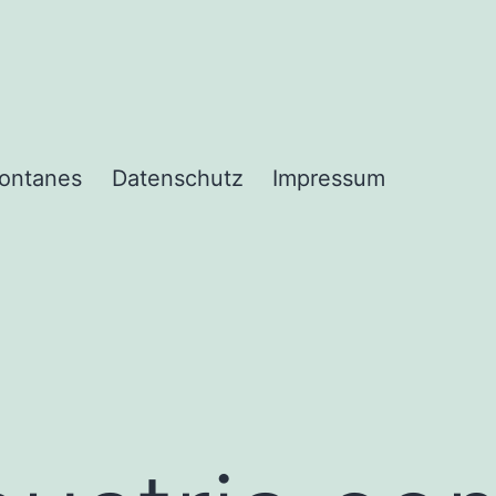
ontanes
Datenschutz
Impressum