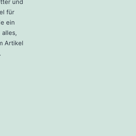
itter und
l für
ie ein
 alles,
 Artikel
PokerStars
…
Casino
Der
ultimative
Spielgenuss
für
Kartenliebhaber!