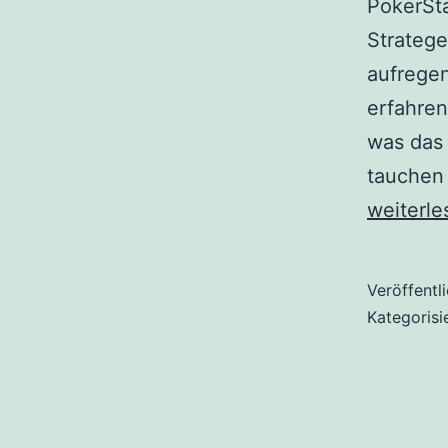
PokerSta
Stratege
aufregen
erfahren
was das 
tauchen 
weiterle
Veröffentl
Kategorisi