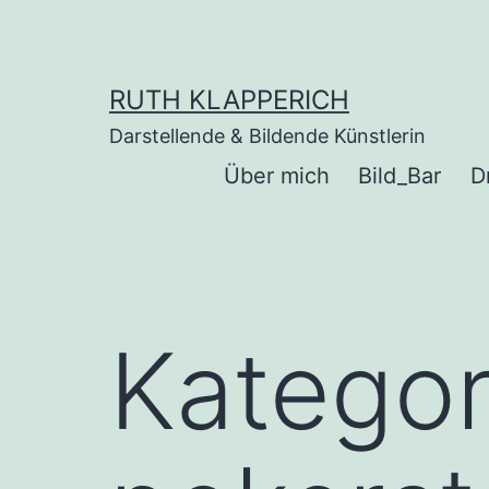
Zum
Inhalt
springen
RUTH KLAPPERICH
Darstellende & Bildende Künstlerin
Über mich
Bild_Bar
D
Kategor