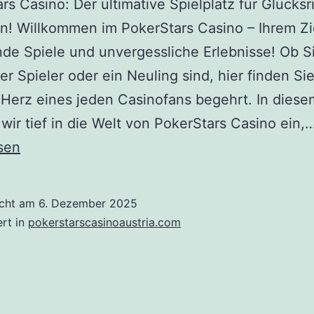
rs Casino: Der ultimative Spielplatz für Glücksr
n! Willkommen im PokerStars Casino – Ihrem Zie
de Spiele und unvergessliche Erlebnisse! Ob S
er Spieler oder ein Neuling sind, hier finden Sie
Herz eines jeden Casinofans begehrt. In diesem
wir tief in die Welt von PokerStars Casino ein,
sen
icht am
6. Dezember 2025
ert in
pokerstarscasinoaustria.com