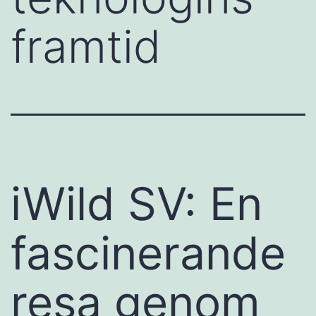
framtid
iWild SV: En
fascinerande
resa genom