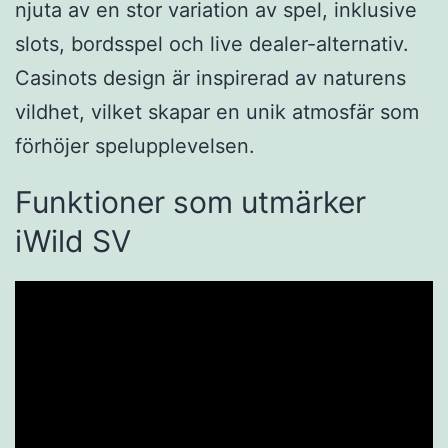
njuta av en stor variation av spel, inklusive
slots, bordsspel och live dealer-alternativ.
Casinots design är inspirerad av naturens
vildhet, vilket skapar en unik atmosfär som
förhöjer spelupplevelsen.
Funktioner som utmärker
iWild SV