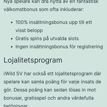
Nya spelare kan dra nytta av en fantastisk
välkomstbonus som ofta inkluderar:
100% insättningsbonus upp till ett
visst belopp
Gratis spins på utvalda slots
Ingen insättningsbonus för registrering
Lojalitetsprogram
iWild SV har också ett lojalitetsprogram där
spelare kan samla poäng för varje insats de
gör. Dessa poäng kan sedan lösas in mot
bonusar, gratisspel och andra värdefulla
belöningar.