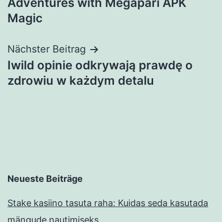
Adventures with Megapari APK
Magic
Nächster Beitrag
Iwild opinie odkrywają prawdę o
zdrowiu w każdym detalu
Neueste Beiträge
Stake kasiino tasuta raha: Kuidas seda kasutada
mängude nautimiseks