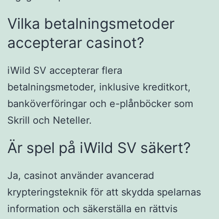
Vilka betalningsmetoder
accepterar casinot?
iWild SV accepterar flera
betalningsmetoder, inklusive kreditkort,
banköverföringar och e-plånböcker som
Skrill och Neteller.
Är spel på iWild SV säkert?
Ja, casinot använder avancerad
krypteringsteknik för att skydda spelarnas
information och säkerställa en rättvis