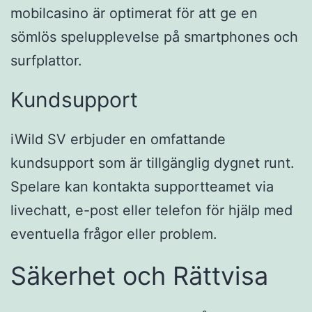
mobilcasino är optimerat för att ge en
sömlös spelupplevelse på smartphones och
surfplattor.
Kundsupport
iWild SV erbjuder en omfattande
kundsupport som är tillgänglig dygnet runt.
Spelare kan kontakta supportteamet via
livechatt, e-post eller telefon för hjälp med
eventuella frågor eller problem.
Säkerhet och Rättvisa