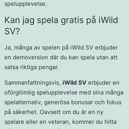
spelupplevelse.
Kan jag spela gratis på iWild
SV?
Ja, många av spelen på iWild SV erbjuder
en demoversion där du kan spela utan att
satsa riktiga pengar.
Sammanfattningsvis,
iWild SV
erbjuder en
oförglömlig spelupplevelse med sina många
spelalternativ, generösa bonusar och fokus
på säkerhet. Oavsett om du är en ny
spelare eller en veteran, kommer du hitta