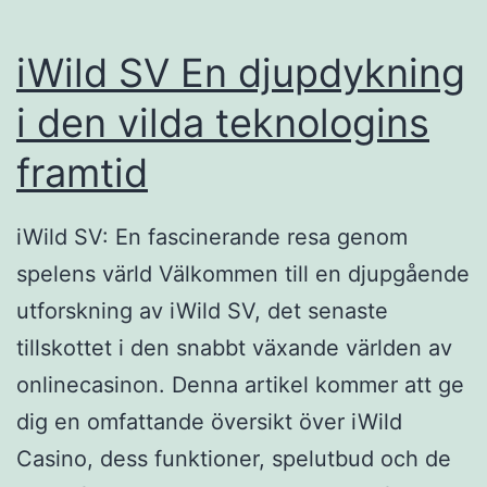
iWild SV En djupdykning
i den vilda teknologins
framtid
iWild SV: En fascinerande resa genom
spelens värld Välkommen till en djupgående
utforskning av iWild SV, det senaste
tillskottet i den snabbt växande världen av
onlinecasinon. Denna artikel kommer att ge
dig en omfattande översikt över iWild
Casino, dess funktioner, spelutbud och de