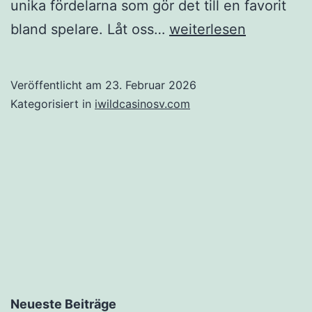
unika fördelarna som gör det till en favorit
iWild
bland spelare. Låt oss…
weiterlesen
SV
En
Veröffentlicht am
23. Februar 2026
djupdykning
Kategorisiert in
iwildcasinosv.com
i
den
vilda
teknologins
framtid
Neueste Beiträge