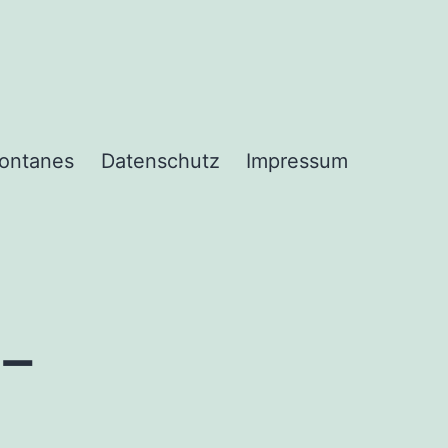
ontanes
Datenschutz
Impressum
-