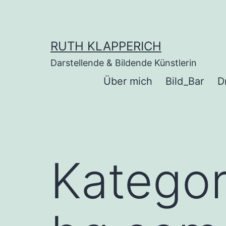
Zum
Inhalt
springen
RUTH KLAPPERICH
Darstellende & Bildende Künstlerin
Über mich
Bild_Bar
D
Kategor