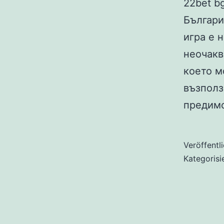
22bet b
Българи
игра е 
неочакв
което м
възполз
предим
Veröffentl
Kategorisi