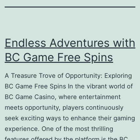
Endless Adventures with
BC Game Free Spins
A Treasure Trove of Opportunity: Exploring
BC Game Free Spins In the vibrant world of
BC Game Casino, where entertainment
meets opportunity, players continuously
seek exciting ways to enhance their gaming
experience. One of the most thrilling
features offered by the platform is the BC