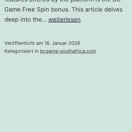
Game Free Spin bonus. This article delves
Endless
deep into the…
weiterlesen
Adventures
with
Veröffentlicht am
16. Januar 2026
BC
Kategorisiert in
bcgame-southafrica.com
Game
Free
Spins