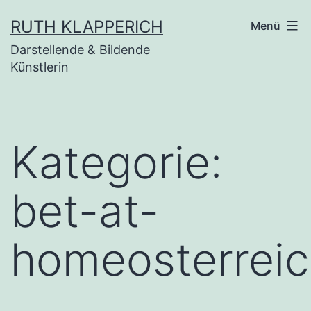
Zum
RUTH KLAPPERICH
Menü
Inhalt
Darstellende & Bildende
springen
Künstlerin
Kategorie:
bet-at-
homeosterrei