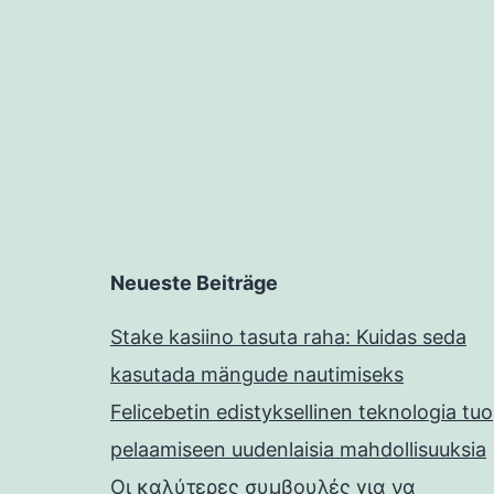
Neueste Beiträge
Stake kasiino tasuta raha: Kuidas seda
kasutada mängude nautimiseks
Felicebetin edistyksellinen teknologia tuo
pelaamiseen uudenlaisia mahdollisuuksia
Οι καλύτερες συμβουλές για να