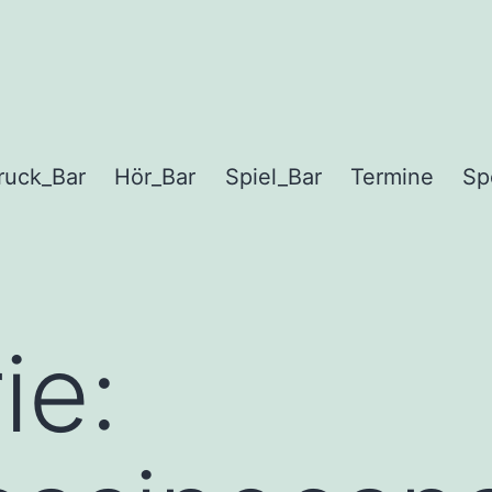
ruck_Bar
Hör_Bar
Spiel_Bar
Termine
Sp
ie: