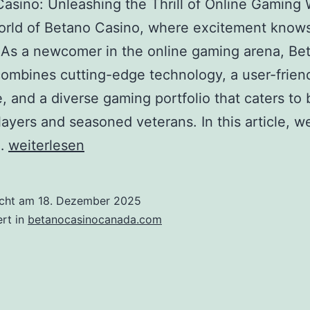
asino: Unleashing the Thrill of Online Gamin
orld of Betano Casino, where excitement know
As a newcomer in the online gaming arena, Be
ombines cutting-edge technology, a user-frien
e, and a diverse gaming portfolio that caters to 
layers and seasoned veterans. In this article, we
Betano
e…
weiterlesen
Casino
A
icht am
18. Dezember 2025
New
ert in
betanocasinocanada.com
Frontier
in
Online
Gaming