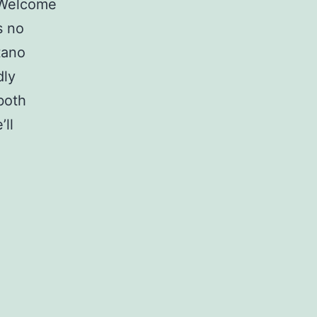
g Welcome
s no
tano
dly
both
’ll