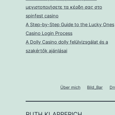
μεγιστοποιήσετε τα κέρδη σας στο
spinfest casino
A Step-by-Step Guide to the Lucky Ones
Casino Login Process
A Dolly Casino dolly felülvizsgálat és a
szakértők ajánlásai
Über mich
Bild_Bar
Dr
RUTH KLAPPERICH