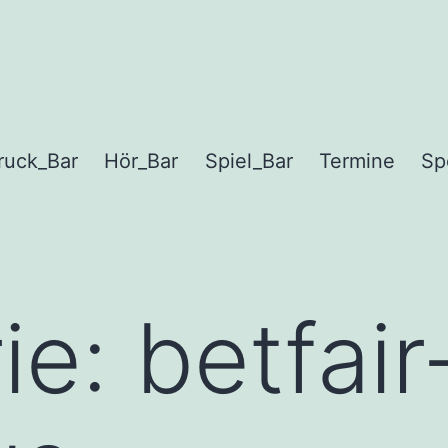
ruck_Bar
Hör_Bar
Spiel_Bar
Termine
Sp
ie:
betfair