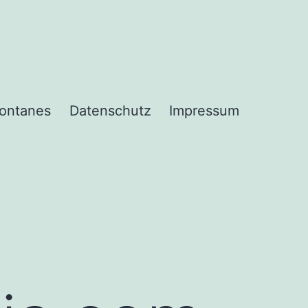
ontanes
Datenschutz
Impressum