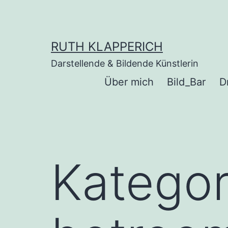
Zum
Inhalt
springen
RUTH KLAPPERICH
Darstellende & Bildende Künstlerin
Über mich
Bild_Bar
D
Kategor