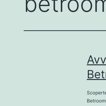
betroom
Avv
Bet
Scoperte
Betroom 