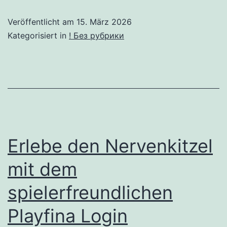
and
Veröffentlicht am
15. März 2026
Wins
Kategorisiert in
! Без рубрики
at
Playfina
Casino
Australia
Adventure
Erlebe den Nervenkitzel
mit dem
spielerfreundlichen
Playfina Login