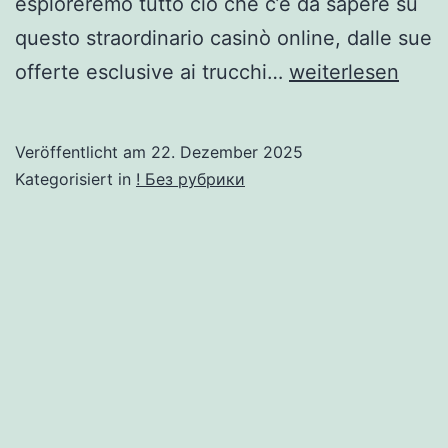
esploreremo tutto ciò che c’è da sapere su
questo straordinario casinò online, dalle sue
Avventure
offerte esclusive ai trucchi…
weiterlesen
da
Gioco
Veröffentlicht am
22. Dezember 2025
al
Kategorisiert in
! Без рубрики
Casino
Iwild