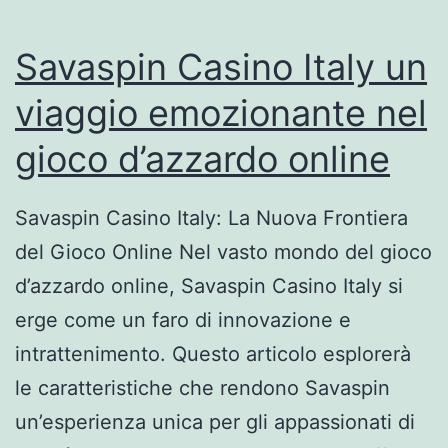
Savaspin Casino Italy un
viaggio emozionante nel
gioco d’azzardo online
Savaspin Casino Italy: La Nuova Frontiera
del Gioco Online Nel vasto mondo del gioco
d’azzardo online, Savaspin Casino Italy si
erge come un faro di innovazione e
intrattenimento. Questo articolo esplorerà
le caratteristiche che rendono Savaspin
un’esperienza unica per gli appassionati di