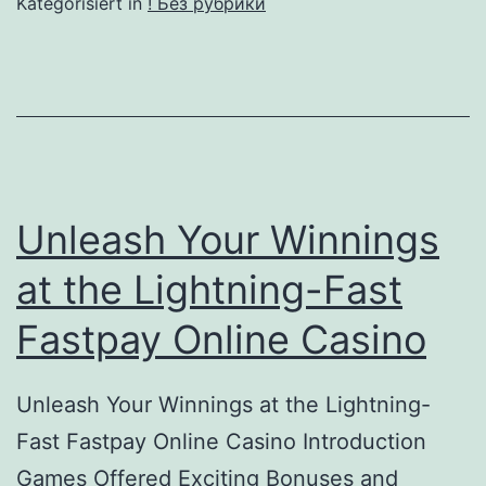
Kategorisiert in
! Без рубрики
dem
spielerfreundlichen
Playfina
Login
Unleash Your Winnings
at the Lightning-Fast
Fastpay Online Casino
Unleash Your Winnings at the Lightning-
Fast Fastpay Online Casino Introduction
Games Offered Exciting Bonuses and