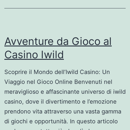
Fastpay
Online
Casino
Avventure da Gioco al
Casino Iwild
Scoprire il Mondo dell’Iwild Casino: Un
Viaggio nel Gioco Online Benvenuti nel
meraviglioso e affascinante universo di iwild
casino, dove il divertimento e l’emozione
prendono vita attraverso una vasta gamma
di giochi e opportunità. In questo articolo