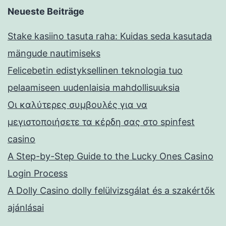
Neueste Beiträge
Stake kasiino tasuta raha: Kuidas seda kasutada
mängude nautimiseks
Felicebetin edistyksellinen teknologia tuo
pelaamiseen uudenlaisia mahdollisuuksia
Οι καλύτερες συμβουλές για να
μεγιστοποιήσετε τα κέρδη σας στο spinfest
casino
A Step-by-Step Guide to the Lucky Ones Casino
Login Process
A Dolly Casino dolly felülvizsgálat és a szakértők
ajánlásai