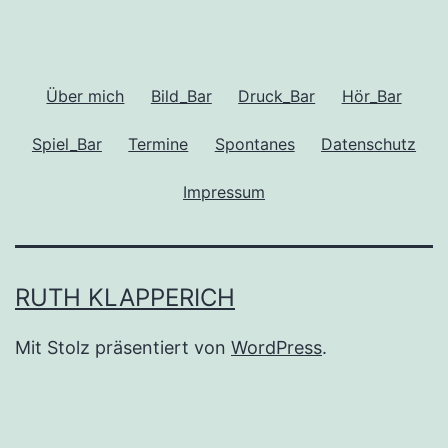
Über mich
Bild_Bar
Druck_Bar
Hör_Bar
Spiel_Bar
Termine
Spontanes
Datenschutz
Impressum
RUTH KLAPPERICH
Mit Stolz präsentiert von
WordPress
.