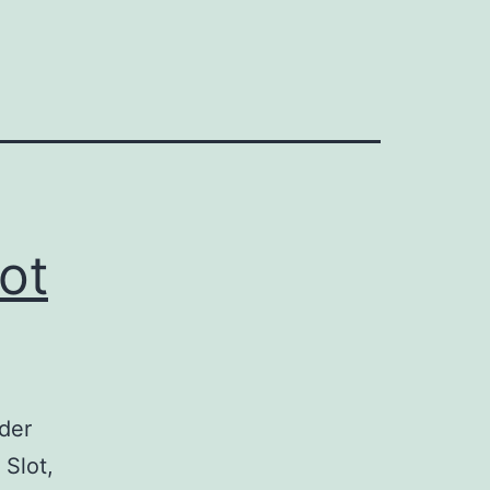
ot
der
Slot,