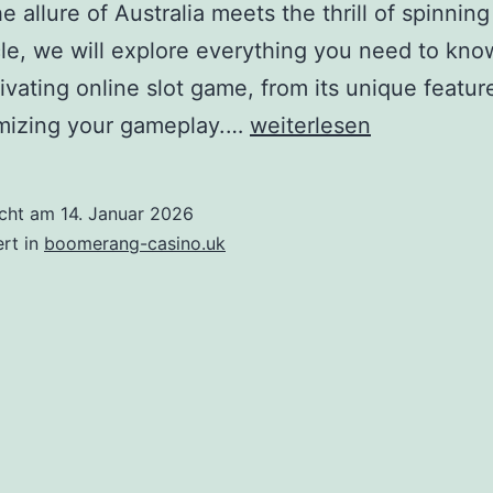
 allure of Australia meets the thrill of spinning 
icle, we will explore everything you need to kn
tivating online slot game, from its unique feature
Boomerang
mizing your gameplay.…
weiterlesen
Bonanza
Slot
icht am
14. Januar 2026
Adventure
ert in
boomerang-casino.uk