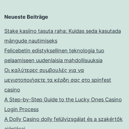
Neueste Beiträge
Stake kasiino tasuta raha: Kuidas seda kasutada
mängude nautimiseks
Felicebetin edistyksellinen teknologia tuo
pelaamiseen uudenlaisia mahdollisuuksia
Οι καλύτερες συμβουλές για να
μεγιστοποιήσετε τα κέρδη σας στο spinfest
casino
A Step-by-Step Guide to the Lucky Ones Casino
Login Process
A Dolly Casino dolly felülvizsgálat és a szakértők
ajánlásai