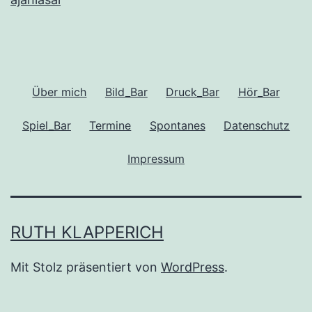
Über mich
Bild_Bar
Druck_Bar
Hör_Bar
Spiel_Bar
Termine
Spontanes
Datenschutz
Impressum
RUTH KLAPPERICH
Mit Stolz präsentiert von
WordPress
.