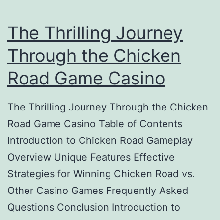
The Thrilling Journey
Through the Chicken
Road Game Casino
The Thrilling Journey Through the Chicken
Road Game Casino Table of Contents
Introduction to Chicken Road Gameplay
Overview Unique Features Effective
Strategies for Winning Chicken Road vs.
Other Casino Games Frequently Asked
Questions Conclusion Introduction to