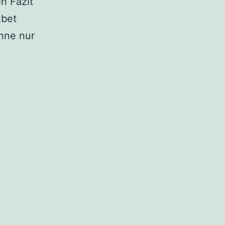
n Fazit
zbet
nne nur
se