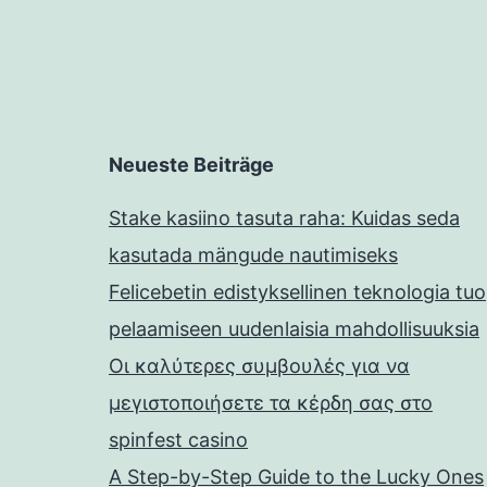
Neueste Beiträge
Stake kasiino tasuta raha: Kuidas seda
kasutada mängude nautimiseks
Felicebetin edistyksellinen teknologia tuo
pelaamiseen uudenlaisia mahdollisuuksia
Οι καλύτερες συμβουλές για να
μεγιστοποιήσετε τα κέρδη σας στο
spinfest casino
A Step-by-Step Guide to the Lucky Ones