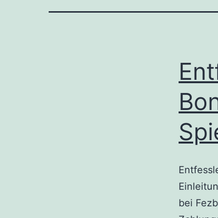
Ent
Bon
Spi
Entfessl
Einleitu
bei Fezb