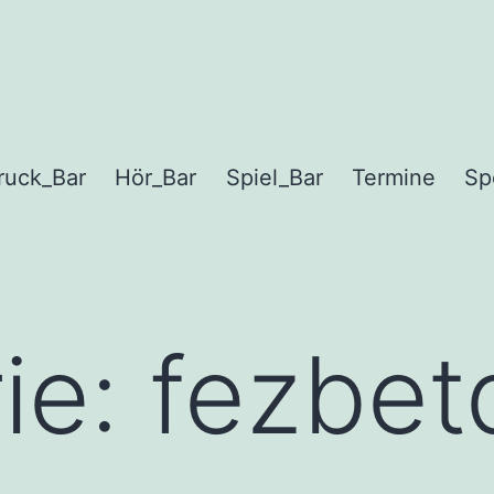
ruck_Bar
Hör_Bar
Spiel_Bar
Termine
Sp
ie:
fezbet