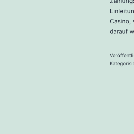
Zahlungs
Einleitu
Casino, 
darauf 
Veröffentl
Kategorisi