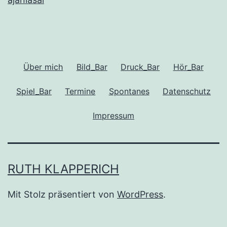
Über mich
Bild_Bar
Druck_Bar
Hör_Bar
Spiel_Bar
Termine
Spontanes
Datenschutz
Impressum
RUTH KLAPPERICH
Mit Stolz präsentiert von
WordPress
.