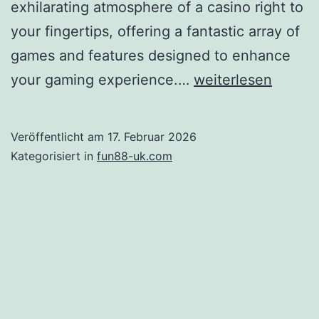
exhilarating atmosphere of a casino right to
your fingertips, offering a fantastic array of
games and features designed to enhance
Unleash
your gaming experience.…
weiterlesen
Endless
Thrills
Veröffentlicht am
17. Februar 2026
with
Kategorisiert in
fun88-uk.com
the
Dynamic
Fun88
App
Experience