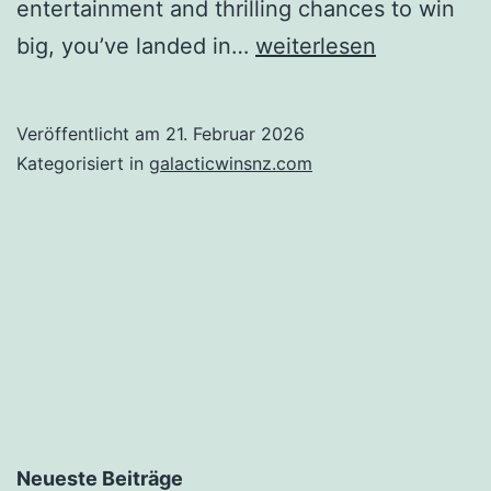
entertainment and thrilling chances to win
Galactic
big, you’ve landed in…
weiterlesen
Wins
Casino
Veröffentlicht am
21. Februar 2026
Review
Kategorisiert in
galacticwinsnz.com
Unveils
Stellar
Secrets
to
Big
Wins
Neueste Beiträge