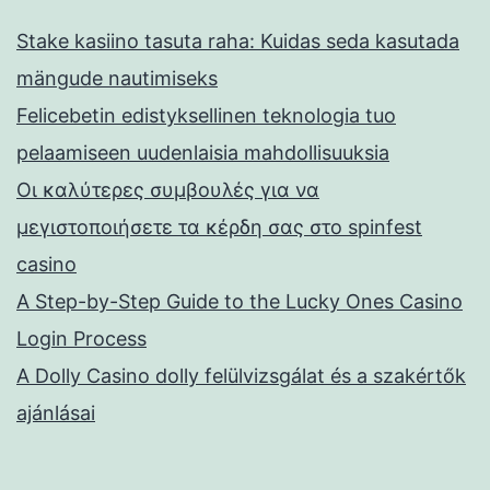
Stake kasiino tasuta raha: Kuidas seda kasutada
mängude nautimiseks
Felicebetin edistyksellinen teknologia tuo
pelaamiseen uudenlaisia mahdollisuuksia
Οι καλύτερες συμβουλές για να
μεγιστοποιήσετε τα κέρδη σας στο spinfest
casino
A Step-by-Step Guide to the Lucky Ones Casino
Login Process
A Dolly Casino dolly felülvizsgálat és a szakértők
ajánlásai