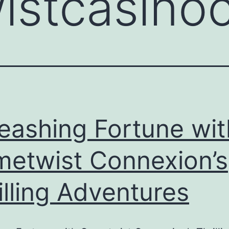
istcasino
eashing Fortune wit
etwist Connexion’s
illing Adventures