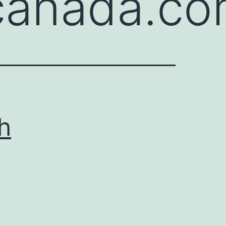
canada.c
h