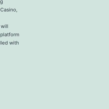
ng
 Casino,
will
 platform
lled with