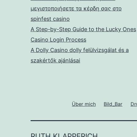
μεγιστοποιήσετε τα κέρδη σας στο
spinfest casino
A Step-by-Step Guide to the Lucky Ones
Casino Login Process
A Dolly Casino dolly felülvizsgálat és a
szakértők ajánlásai
Über mich
Bild_Bar
Dr
RUTH KLAPPERICH