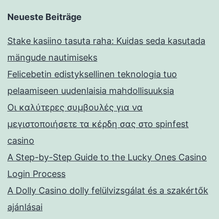
Neueste Beiträge
Stake kasiino tasuta raha: Kuidas seda kasutada
mängude nautimiseks
Felicebetin edistyksellinen teknologia tuo
pelaamiseen uudenlaisia mahdollisuuksia
Οι καλύτερες συμβουλές για να
μεγιστοποιήσετε τα κέρδη σας στο spinfest
casino
A Step-by-Step Guide to the Lucky Ones Casino
Login Process
A Dolly Casino dolly felülvizsgálat és a szakértők
ajánlásai