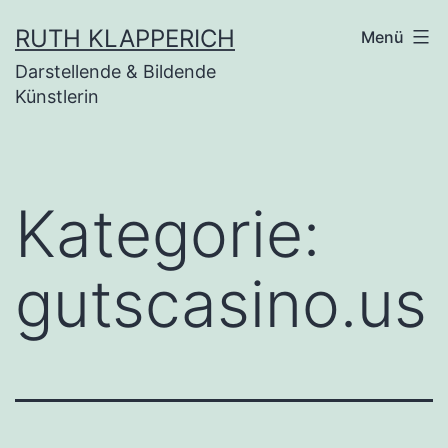
Zum
RUTH KLAPPERICH
Menü
Inhalt
Darstellende & Bildende
springen
Künstlerin
Kategorie:
gutscasino.us