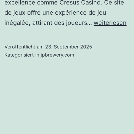
excellence comme Cresus Casino. Ce site
de jeux offre une expérience de jeu
Exploration
inégalée, attirant des joueurs…
weiterlesen
de
l’univers
Veröffentlicht am
23. September 2025
fascinant
Kategorisiert in
jpbrewery.com
de
Cresus
Casino