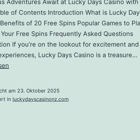
us Adventures Await at Lucky Days Casino with
ble of Contents Introduction What is Lucky Day
Benefits of 20 Free Spins Popular Games to P
 Your Free Spins Frequently Asked Questions
tion If you’re on the lookout for excitement and t
F
xperiences, Lucky Days Casino is a treasure…
sen
a
icht am
23. Oktober 2025
ert in
luckydayscasinonz.com
w