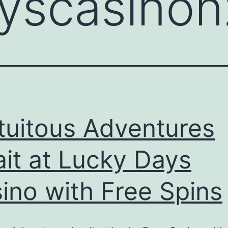
ayscasino
tuitous Adventures
it at Lucky Days
ino with Free Spins