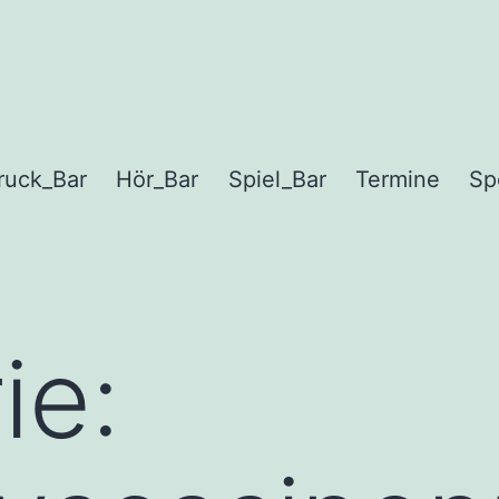
ruck_Bar
Hör_Bar
Spiel_Bar
Termine
Sp
ie: