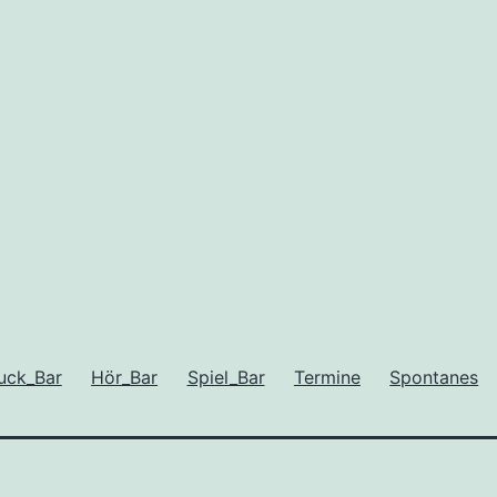
uck_Bar
Hör_Bar
Spiel_Bar
Termine
Spontanes