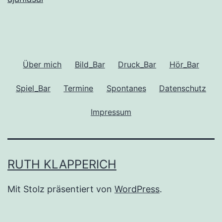
Über mich
Bild_Bar
Druck_Bar
Hör_Bar
Spiel_Bar
Termine
Spontanes
Datenschutz
Impressum
RUTH KLAPPERICH
Mit Stolz präsentiert von
WordPress
.