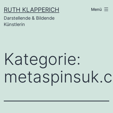
Zum
RUTH KLAPPERICH
Menü
Inhalt
Darstellende & Bildende
springen
Künstlerin
Kategorie:
metaspinsuk.