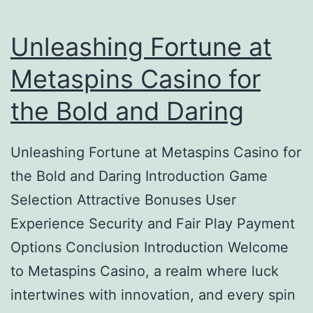
Unleashing Fortune at
Metaspins Casino for
the Bold and Daring
Unleashing Fortune at Metaspins Casino for
the Bold and Daring Introduction Game
Selection Attractive Bonuses User
Experience Security and Fair Play Payment
Options Conclusion Introduction Welcome
to Metaspins Casino, a realm where luck
intertwines with innovation, and every spin