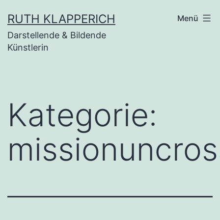
Zum
RUTH KLAPPERICH
Menü
Inhalt
Darstellende & Bildende
springen
Künstlerin
Kategorie:
missionuncros