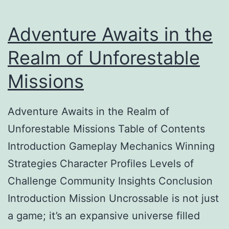
Adventure Awaits in the
Realm of Unforestable
Missions
Adventure Awaits in the Realm of
Unforestable Missions Table of Contents
Introduction Gameplay Mechanics Winning
Strategies Character Profiles Levels of
Challenge Community Insights Conclusion
Introduction Mission Uncrossable is not just
a game; it’s an expansive universe filled