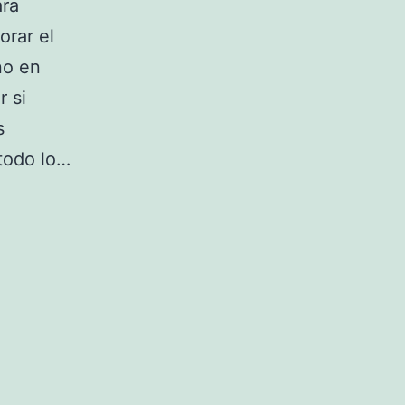
ara
orar el
no en
r si
s
 todo lo…