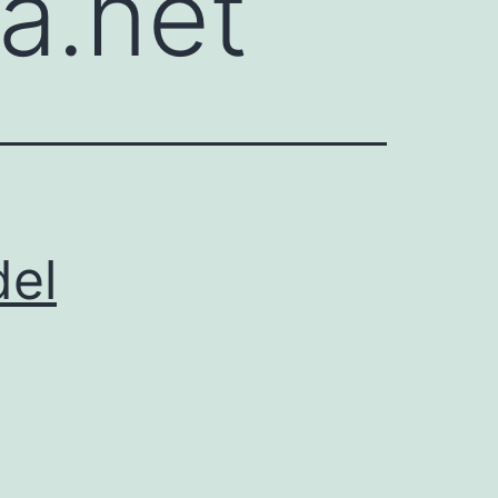
a.net
del