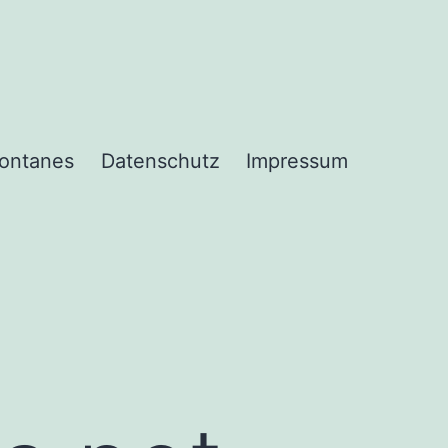
ontanes
Datenschutz
Impressum