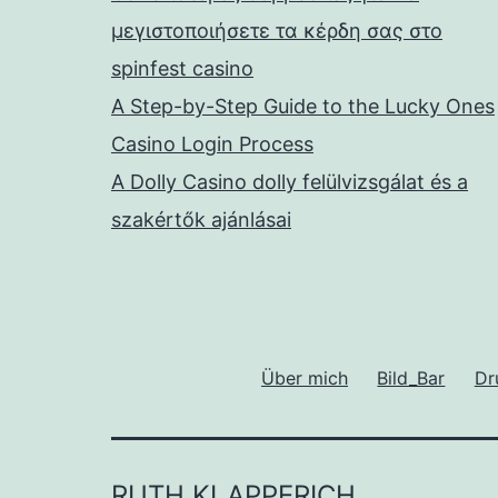
μεγιστοποιήσετε τα κέρδη σας στο
spinfest casino
A Step-by-Step Guide to the Lucky Ones
Casino Login Process
A Dolly Casino dolly felülvizsgálat és a
szakértők ajánlásai
Über mich
Bild_Bar
Dr
RUTH KLAPPERICH