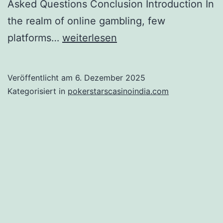
Asked Questions Conclusion Introduction In
the realm of online gambling, few
Maximize
platforms…
weiterlesen
Your
Winnings
Veröffentlicht am
6. Dezember 2025
A
Kategorisiert in
pokerstarscasinoindia.com
Guide
to
Real
Money
Play
on
PokerStars