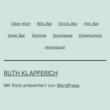
Über mich
Bild_Bar
Druck_Bar
Hör_Bar
Spiel_Bar
Termine
Spontanes
Datenschutz
Impressum
RUTH KLAPPERICH
Mit Stolz präsentiert von
WordPress
.