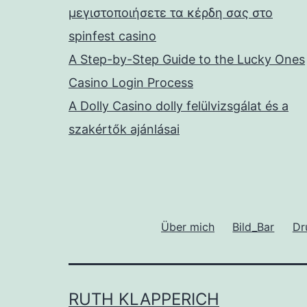
μεγιστοποιήσετε τα κέρδη σας στο
spinfest casino
A Step-by-Step Guide to the Lucky Ones
Casino Login Process
A Dolly Casino dolly felülvizsgálat és a
szakértők ajánlásai
Über mich
Bild_Bar
Dr
RUTH KLAPPERICH