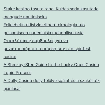
Stake kasiino tasuta raha: Kuidas seda kasutada
mängude nautimiseks
Felicebetin edistyksellinen teknologia tuo
pelaamiseen uudenlaisia mahdollisuuksia
Οι καλύτερες συμβουλές για να
μεγιστοποιήσετε τα κέρδη σας στο spinfest
casino
A Step-by-Step Guide to the Lucky Ones Casino
Login Process
A Dolly Casino dolly felülvizsgálat és a szakértők
ajánlásai