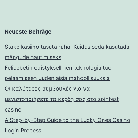
Neueste Beiträge
Stake kasiino tasuta raha: Kuidas seda kasutada
mängude nautimiseks
Felicebetin edistyksellinen teknologia tuo
pelaamiseen uudenlaisia mahdollisuuksia
Οι καλύτερες συμβουλές για να
μεγιστοποιήσετε τα κέρδη σας στο spinfest
casino
A Step-by-Step Guide to the Lucky Ones Casino
Login Process