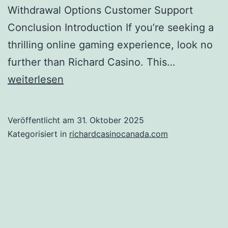
Withdrawal Options Customer Support
Conclusion Introduction If you’re seeking a
thrilling online gaming experience, look no
Exploring
further than Richard Casino. This…
the
weiterlesen
Treasures
of
Veröffentlicht am
31. Oktober 2025
Richard
Kategorisiert in
richardcasinocanada.com
Casino
An
Alluring
Adventure
Awaits