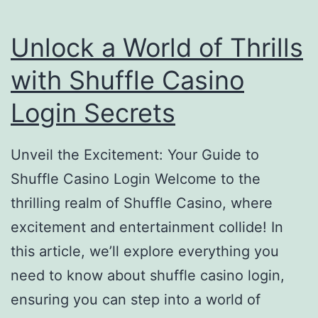
Unlock a World of Thrills
with Shuffle Casino
Login Secrets
Unveil the Excitement: Your Guide to
Shuffle Casino Login Welcome to the
thrilling realm of Shuffle Casino, where
excitement and entertainment collide! In
this article, we’ll explore everything you
need to know about shuffle casino login,
ensuring you can step into a world of