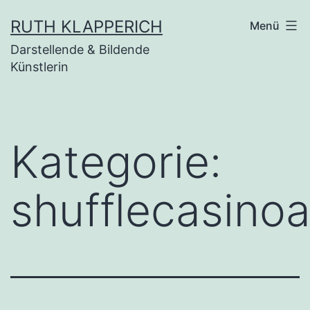
Zum
RUTH KLAPPERICH
Menü
Inhalt
Darstellende & Bildende
springen
Künstlerin
Kategorie:
shufflecasinoa