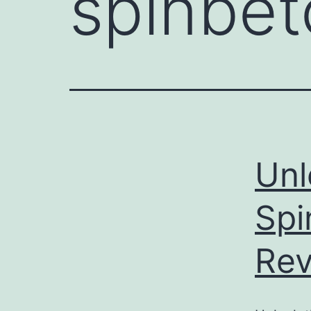
spinbe
Unl
Spi
Rev