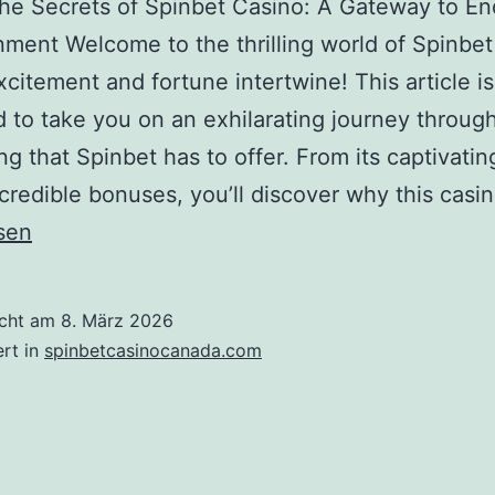
he Secrets of Spinbet Casino: A Gateway to En
nment Welcome to the thrilling world of Spinbet
citement and fortune intertwine! This article is
 to take you on an exhilarating journey throug
ng that Spinbet has to offer. From its captivati
ncredible bonuses, you’ll discover why this casi
sen
icht am
8. März 2026
ert in
spinbetcasinocanada.com