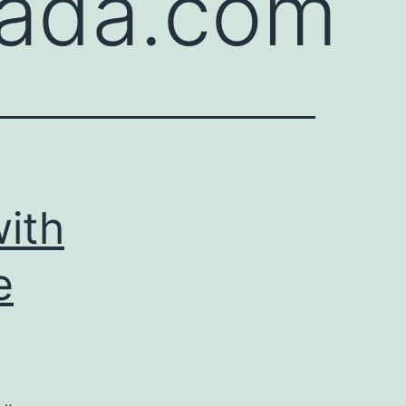
nada.com
ith
e