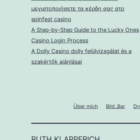
μεγιστοποιήσετε τα κέρδη σας στο
spinfest casino
A Step-by-Step Guide to the Lucky Ones
Casino Login Process
A Dolly Casino dolly felülvizsgálat és a
szakértők ajánlásai
Über mich
Bild_Bar
Dr
RUTH KLAPPERICH