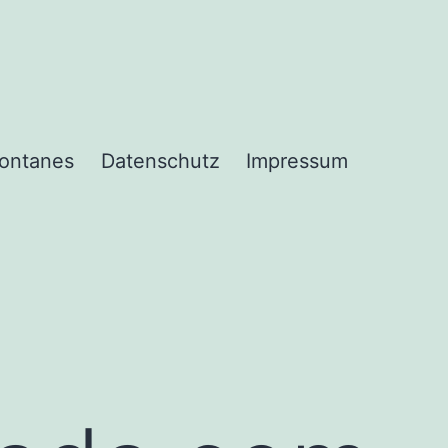
ontanes
Datenschutz
Impressum