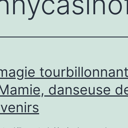
nnycasino
magie tourbillonnan
Mamie, danseuse d
venirs