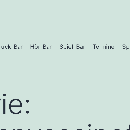
ruck_Bar
Hör_Bar
Spiel_Bar
Termine
Sp
ie: