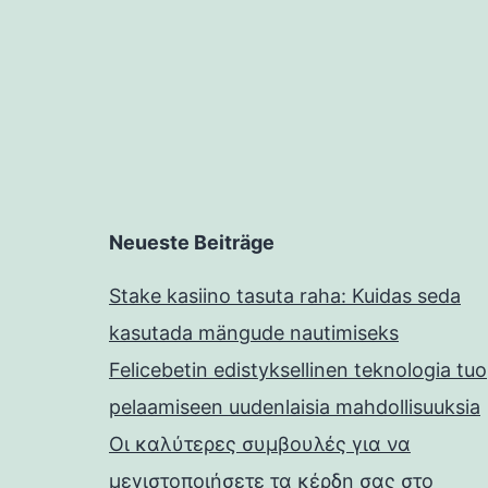
Neueste Beiträge
Stake kasiino tasuta raha: Kuidas seda
kasutada mängude nautimiseks
Felicebetin edistyksellinen teknologia tuo
pelaamiseen uudenlaisia mahdollisuuksia
Οι καλύτερες συμβουλές για να
μεγιστοποιήσετε τα κέρδη σας στο