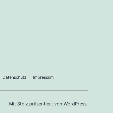
Datenschutz
Impressum
Mit Stolz präsentiert von
WordPress
.